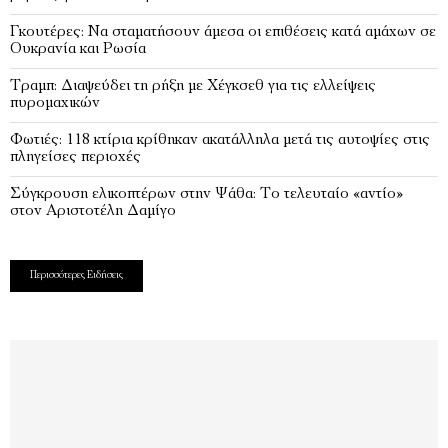
Γκουτέρες: Να σταματήσουν άμεσα οι επιθέσεις κατά αμάχων σε
Ουκρανία και Ρωσία
Τραμπ: Διαψεύδει τη ρήξη με Χέγκσεθ για τις ελλείψεις
πυρομαχικών
Φωτιές: 118 κτίρια κρίθηκαν ακατάλληλα μετά τις αυτοψίες στις
πληγείσες περιοχές
Σύγκρουση ελικοπτέρων στην Ψάθα: Tο τελευταίο «αντίο»
στον Αριστοτέλη Δαμίγο
Περισσότερες Ειδήσεις