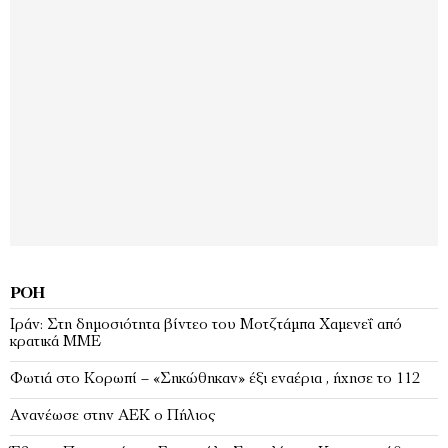
ΡΟΉ
Ιράν: Στη δημοσιότητα βίντεο του Μοτζτάμπα Χαμενεΐ από
κρατικά ΜΜΕ
Φωτιά στο Κορωπί – «Σηκώθηκαν» έξι εναέρια , ήχησε το 112
Ανανέωσε στην ΑΕΚ ο Πήλιος