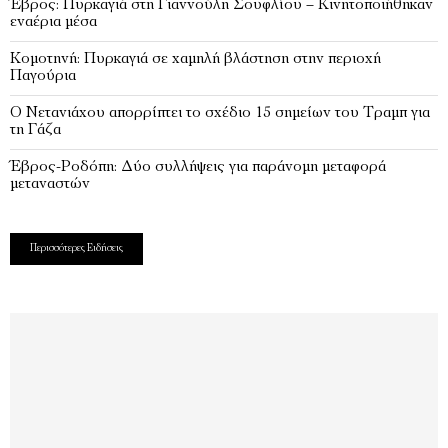
Έβρος: Πυρκαγιά στη Γιαννούλη Σουφλίου – Κινητοποιήθηκαν
εναέρια μέσα
Κομοτηνή: Πυρκαγιά σε χαμηλή βλάστηση στην περιοχή
Παγούρια
Ο Νετανιάχου απορρίπτει το σχέδιο 15 σημείων του Τραμπ για
τη Γάζα
Έβρος-Ροδόπη: Δύο συλλήψεις για παράνομη μεταφορά
μεταναστών
Περισσότερες Ειδήσεις