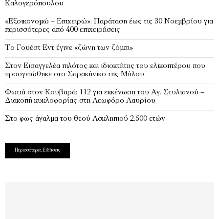
Καλογερόπουλου
«Εξοικονομώ – Επιχειρώ»: Παράταση έως τις 30 Νοεμβρίου για
περισσότερες από 400 επιχειρήσεις
Το Γουέστ Εντ έγινε «ζώνη των ζόμπι»
Στον Εισαγγελέα πιλότος και ιδιοκτήτης του ελικοπτέρου που
προσγειώθηκε στο Σαρακήνικο της Μήλου
Φωτιά στον Κουβαρά: 112 για εκκένωση του Αγ. Στυλιανού –
Διακοπή κυκλοφορίας στη Λεωφόρο Λαυρίου
Στο φως άγαλμα του θεού Ασκληπιού 2.500 ετών
Περισσότερες Ειδήσεις