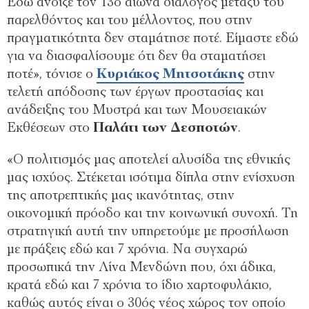
Εδώ άνοιξε τον 13ο αιώνα διάλογος μεταξύ του
παρελθόντος και του μέλλοντος, που στην
πραγματικότητα δεν σταμάτησε ποτέ. Είμαστε εδώ
για να διασφαλίσουμε ότι δεν θα σταματήσει
ποτέ», τόνισε ο
Κυριάκος Μητσοτάκης
στην
τελετή απόδοσης των έργων προστασίας και
ανάδειξης του Μυστρά και των Μουσειακών
Εκθέσεων στο
Παλάτι των Δεσποτών
.
«Ο πολιτισμός μας αποτελεί αλυσίδα της εθνικής
μας ισχύος. Στέκεται ισότιμα δίπλα στην ενίσχυση
της αποτρεπτικής μας ικανότητας, στην
οικονομική πρόοδο και την κοινωνική συνοχή. Τη
στρατηγική αυτή την υπηρετούμε με προσήλωση
με πράξεις εδώ και 7 χρόνια. Να συγχαρώ
προσωπικά την Λίνα Μενδώνη που, όχι άδικα,
κρατά εδώ και 7 χρόνια το ίδιο χαρτοφυλάκιο,
καθώς αυτός είναι ο 30ός νέος χώρος τον οποίο