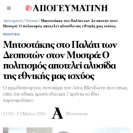
Απογευματινή
/
Πολιτική
/
Μητσοτάκης στο Παλάτι των Δεσποτών στον
Μυστρά: Ο πολιτισμός αποτελεί αλυσίδα της εθνικής μας ισχύος
ΠΟΛΙΤΙΚΉ
Μητσοτάκης στο Παλάτι των
Δεσποτών στον Μυστρά: Ο
πολιτισμός αποτελεί αλυσίδα
της εθνικής μας ισχύος
Ο πρωθυπουργός συνεχάρη την Λίνα Μενδώνη που όπως
είπε, όχι άδικα, κρατά εδώ και 7 χρόνια το ίδιο
χαρτοφυλάκιο
21:03 - 21 Μαΐου 2026
Newsroom