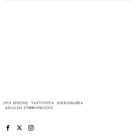
ΌΡΟΙ ΧΡΉΣΗΣ
ΤΑΥΤΌΤΗΤΑ
ΕΠΙΚΟΙΝΩΝΊΑ
ΔΉΛΩΣΗ ΣΥΜΜΌΡΦΩΣΗΣ