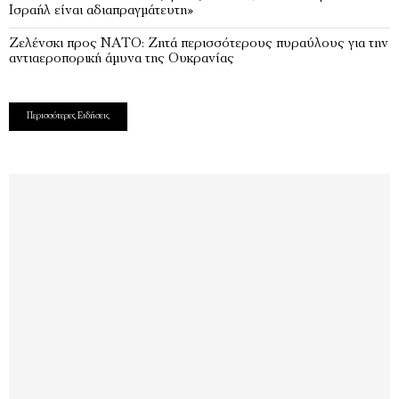
Ισραήλ είναι αδιαπραγμάτευτη»
Ζελένσκι προς ΝΑΤΟ: Ζητά περισσότερους πυραύλους για την
αντιαεροπορική άμυνα της Ουκρανίας
Περισσότερες Ειδήσεις