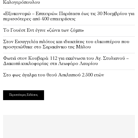
Καλογερόπουλου
«Εξοικονομώ – Επιχειρώ»: Παράταση έως τις 30 Νοεμβρίου για
περισσότερες από 400 επιχειρήσεις
Το Γουέστ Εντ έγινε «ζώνη των ζόμπι»
Στον Εισαγγελέα πιλότος και ιδιοκτήτης του ελικοπτέρου που
προσγειώθηκε στο Σαρακήνικο της Μήλου
Φωτιά στον Κουβαρά: 112 για εκκένωση του Αγ. Στυλιανού –
Διακοπή κυκλοφορίας στη Λεωφόρο Λαυρίου
Στο φως άγαλμα του θεού Ασκληπιού 2.500 ετών
Περισσότερες Ειδήσεις