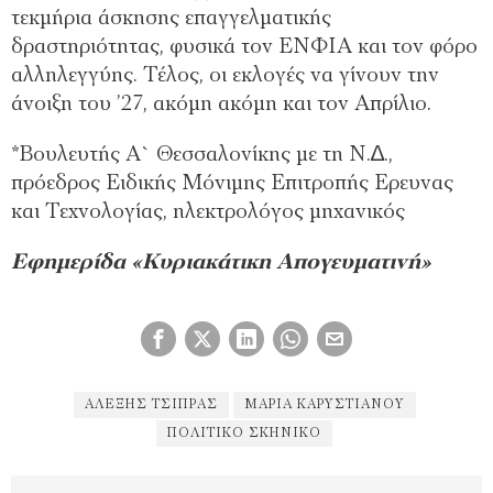
τεκµήρια άσκησης επαγγελµατικής
δραστηριότητας, φυσικά τον ΕΝΦΙΑ και τον φόρο
αλληλεγγύης. Τέλος, οι εκλογές να γίνουν την
άνοιξη του ’27, ακόµη ακόµη και τον Απρίλιο.
*Βουλευτής Α` Θεσσαλονίκης µε τη Ν.∆.,
πρόεδρος Ειδικής Μόνιµης Επιτροπής Ερευνας
και Τεχνολογίας, ηλεκτρολόγος µηχανικός
Εφημερίδα «Κυριακάτικη Απογευματινή»
ΑΛΈΞΗΣ ΤΣΊΠΡΑΣ
ΜΑΡΊΑ ΚΑΡΥΣΤΙΑΝΟΎ
ΠΟΛΙΤΙΚΌ ΣΚΗΝΙΚΌ