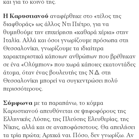
και για το κοινό της.
Η Καρυστιανού
αναφέρθηκε στο «τέλος της
διαφθοράς» ως άλλος Ντι Πιέτρο, για να
θυµηθούµε την επιχείρηση «καθαρά χέρια» στην
Ιταλία. Αλλά και όσοι γνωρίζουµε πρόσωπα στη
Θεσσαλονίκη, γνωρίζουµε τα ιδιαίτερα
χαρακτηριστικά κάποιων ανθρώπων που βρέθηκαν
σε ένα «Ολύµπιον» που χωρά κάποιες εκατοντάδες
άτοµα, όταν ένας βουλευτής της Ν.∆. στη
Θεσσαλονίκη µπορεί να συγκεντρώσει πολύ
περισσότερους.
Σύµφωνα
µε τα παραπάνω, το κόµµα
Καρυστιανού απευθύνεται σε ψηφοφόρους της
Ελληνικής Λύσης, της Πλεύσης Ελευθερίας, της
Νίκης, αλλά και σε αναποφάσιστους. Θα απειλήσει
τα τρία πρώτα; Αρχικά ναι. Πόσο, δεν γνωρίζω. Αν