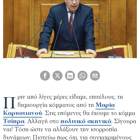
Π
ριν από λίγες µέρες είδαµε, επιτέλους, τη
δηµιουργία κόµµατος από τη
Μαρία
Καρυστιανού
. Στις επόµενες θα έχουµε το κόµµα
Τσίπρα
. Αλλαγή στο
πολιτικό σκηνικό
; Σίγουρα
ναι! Τόση ώστε να αλλάξουν την ισορροπία
δυνάµεων; Πιστεύω πως όχι, για συγκεκριµένους