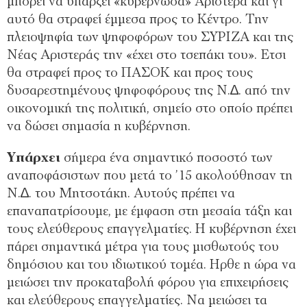
µπορεί να υπάρξει «κυβερνώσα» Αριστερά και γι’
αυτό θα στραφεί έµµεσα προς το Κέντρο. Την
πλειοψηφία των ψηφοφόρων του ΣΥΡΙΖΑ και της
Νέας Αριστεράς την «έχει στο τσεπάκι του». Ετσι
θα στραφεί προς το ΠΑΣΟΚ και προς τους
δυσαρεστηµένους ψηφοφόρους της Ν.∆. από την
οικονοµική της πολιτική, σηµείο στο οποίο πρέπει
να δώσει σηµασία η κυβέρνηση.
Υπάρχει
σήµερα ένα σηµαντικό ποσοστό των
αναποφάσιστων που µετά το ’15 ακολούθησαν τη
Ν.∆. του Μητσοτάκη. Αυτούς πρέπει να
επαναπατρίσουµε, µε έµφαση στη µεσαία τάξη και
τους ελεύθερους επαγγελµατίες. Η κυβέρνηση έχει
πάρει σηµαντικά µέτρα για τους µισθωτούς του
δηµόσιου και του ιδιωτικού τοµέα. Ηρθε η ώρα να
µειώσει την προκαταβολή φόρου για επιχειρήσεις
και ελεύθερους επαγγελµατίες. Να µειώσει τα