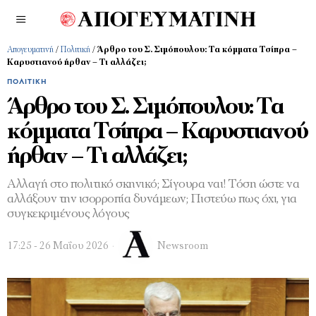
Απογευματινή
/
Πολιτική
/
Άρθρο του Σ. Σιμόπουλου: Τα κόµµατα Τσίπρα –
Καρυστιανού ήρθαν – Τι αλλάζει;
ΠΟΛΙΤΙΚΉ
Άρθρο του Σ. Σιμόπουλου: Τα
κόµµατα Τσίπρα – Καρυστιανού
ήρθαν – Τι αλλάζει;
Αλλαγή στο πολιτικό σκηνικό; Σίγουρα ναι! Τόση ώστε να
αλλάξουν την ισορροπία δυνάµεων; Πιστεύω πως όχι, για
συγκεκριµένους λόγους
17:25 - 26 Μαΐου 2026
Newsroom