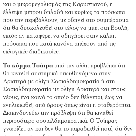
και ο µικροµεγαλισµός της Καρυστιανού, η
έλλειψη µέτρου δηλαδή και κυρίως τα πρόσωπα
που την περιβάλλουν, µε οδηγεί στο συµπέρασµα
ότι θα δυσκολευθεί στο τέλος να µπει στη Βουλή,
εκτός αν καταφέρει να οδηγήσει στην κάλπη
πρόσωπα που κατά κανόνα απέχουν από τις
εκλογικές διαδικασίες.
Το κόµµα Τσίπρα
από την άλλη προβλέπω ότι
θα κινηθεί συστηµικά απευθυνόµενο στην
Αριστερά µε ολίγη Σοσιαλδηµοκρατία ή στη
Σοσιαλδηµοκρατία µε ολίγη Αριστερά και στους
νέους, ένα κοινό το οποίο δεν θέλγεται, έως να
ενηλικιωθεί, από όρους όπως είναι η σταθερότητα.
∆ιακινδυνεύω την πρόβλεψη ότι θα κινηθεί
περισσότερο σοσιαλδηµοκρατικά. Ο Τσίπρας
γνωρίζει, αν και δεν θα το παραδεχθεί ποτέ, ότι δεν