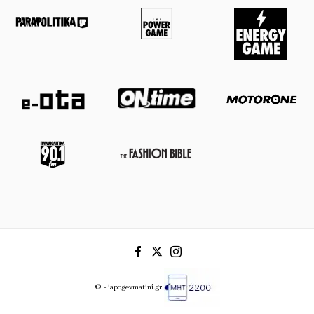
© - iapogevmatini.gr