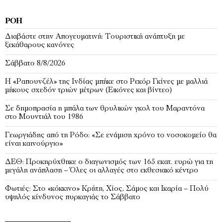
ΡΟΉ
Διαβάστε στην Απογευματινή: Τουριστική ανάπτυξη με
ξεκάθαρους κανόνες
Σάββατο 8/8/2026
Η «Ραπουνζέλ» της Ινδίας μπήκε στο Ρεκόρ Γκίνες με μαλλιά
μήκους σχεδόν τριών μέτρων (Εικόνες και βίντεο)
Σε δημοπρασία η μπάλα των θρυλικών γκολ του Μαραντόνα
στο Μουντιάλ του 1986
Γεωργιάδης από τη Ρόδο: «Σε ενάμιση χρόνο το νοσοκομείο θα
είναι καινούργιο»
ΔΕΘ: Προκηρύχθηκε ο διαγωνισμός των 165 εκατ. ευρώ για τη
μεγάλη ανάπλαση – Όλες οι αλλαγές στο εκθεσιακό κέντρο
Φωτιές: Στο «κόκκινο» Κρήτη, Χίος, Σάμος και Ικαρία – Πολύ
υψηλός κίνδυνος πυρκαγιάς το Σάββατο