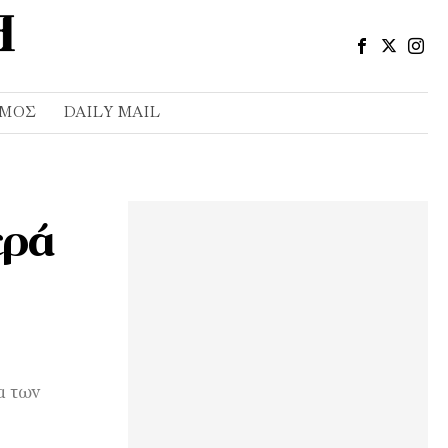
ΣΜΌΣ
DAILY MAIL
ερά
α των