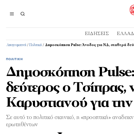
ΕΙΔΉΣΕΙΣ
ΕΛΛΆ
Απογευματινή
/
Πολιτική
/
Δημοσκόπηση Pulse: Άνοδος για ΝΔ, σταθερά δεύτ
ΠΟΛΙΤΙΚΉ
Δημοσκόπηση Pulse:
δεύτερος ο Τσίπρας,
Καρυστιανού για την 
Σε αυτό το πολιτικό σκηνικό, η «προοπτική» αναδεικ
ερωτηθέντων