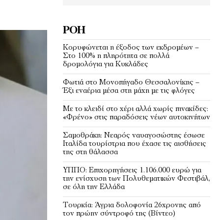
ΡΟΉ
Κορυφώνεται η έξοδος των εκδρομέων –
Στο 100% η πληρότητα σε πολλά
δρομολόγια για Κυκλάδες
Φωτιά στο Μονοπήγαδο Θεσσαλονίκης –
Έξι εναέρια μέσα στη μάχη με τις φλόγες
Με το κλειδί στο χέρι αλλά χωρίς πινακίδες:
«Φρένο» στις παραδόσεις νέων αυτοκινήτων
Σαμοθράκη: Νεαρός ναυαγοσώστης έσωσε
Ιταλίδα τουρίστρια που έχασε τις αισθήσεις
της στη θάλασσα
ΥΠΠΟ: Επιχορηγήσεις 1.106.000 ευρώ για
την ενίσχυση των Πολυθεματικών Φεστιβάλ,
σε όλη την Ελλάδα
Τουρκία: Άγρια δολοφονία 26χρονης από
τον πρώην σύντροφό της (Βίντεο)