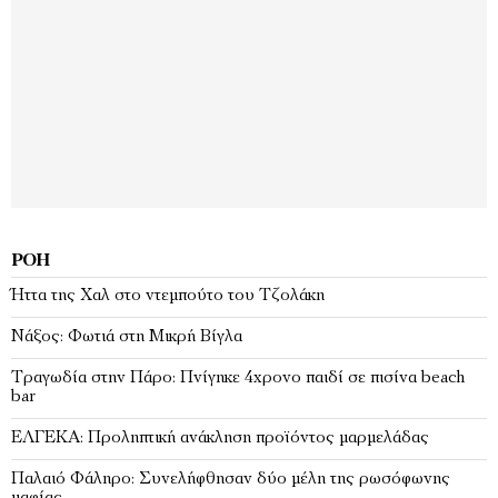
ΡΟΉ
Ήττα της Χαλ στο ντεμπούτο του Τζολάκη
Νάξος: Φωτιά στη Μικρή Βίγλα
Tραγωδία στην Πάρο: Πνίγηκε 4χρονο παιδί σε πισίνα beach
bar
ΕΛΓΕΚΑ: Προληπτική ανάκληση προϊόντος μαρμελάδας
Παλαιό Φάληρο: Συνελήφθησαν δύο μέλη της ρωσόφωνης