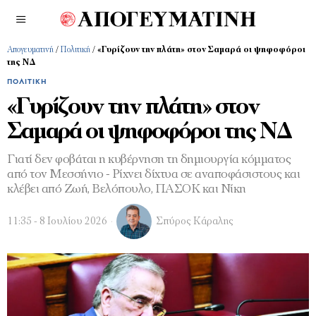
Απογευματινή
/
Πολιτική
/
«Γυρίζουν την πλάτη» στον Σαμαρά οι ψηφοφόροι
της ΝΔ
ΠΟΛΙΤΙΚΉ
«Γυρίζουν την πλάτη» στον
Σαμαρά οι ψηφοφόροι της ΝΔ
Γιατί δεν φοβάται η κυβέρνηση τη δημιουργία κόμματος
από τον Μεσσήνιο - Ρίχνει δίχτυα σε αναποφάσιστους και
κλέβει από Ζωή, Βελόπουλο, ΠΑΣΟΚ και Νίκη
11:35 - 8 Ιουλίου 2026
Σπύρος Κάραλης