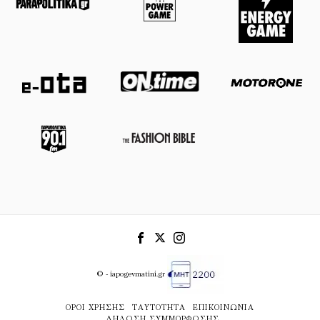
© - iapogevmatini.gr
ΌΡΟΙ ΧΡΉΣΗΣ
ΤΑΥΤΌΤΗΤΑ
ΕΠΙΚΟΙΝΩΝΊΑ
ΔΉΛΩΣΗ ΣΥΜΜΌΡΦΩΣΗΣ