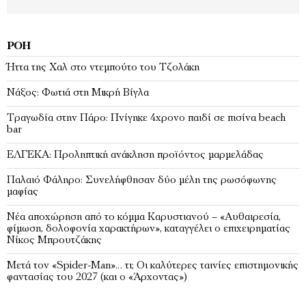
ΡΟΉ
Ήττα της Χαλ στο ντεμπούτο του Τζολάκη
Νάξος: Φωτιά στη Μικρή Βίγλα
Tραγωδία στην Πάρο: Πνίγηκε 4χρονο παιδί σε πισίνα beach
bar
ΕΛΓΕΚΑ: Προληπτική ανάκληση προϊόντος μαρμελάδας
Παλαιό Φάληρο: Συνελήφθησαν δύο μέλη της ρωσόφωνης
μαφίας
Νέα αποχώρηση από το κόμμα Καρυστιανού – «Αυθαιρεσία,
φίμωση, δολοφονία χαρακτήρων», καταγγέλει ο επιχειρηματίας
Νίκος Μπρουτζάκης
Μετά τον «Spider-Man»… τι; Oι καλύτερες ταινίες επιστημονικής
φαντασίας του 2027 (και ο «Άρχοντας»)