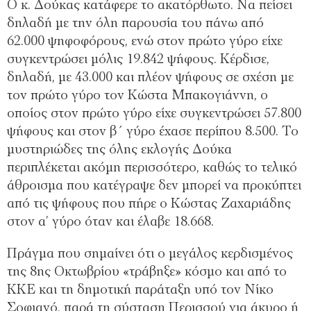
Ο κ. Δούκας κατάφερε το ακατόρθωτο. Να πείσει
δηλαδή με την όλη παρουσία του πάνω από
62.000 ψηφοφόρους, ενώ στον πρώτο γύρο είχε
συγκεντρώσει μόλις 19.842 ψήφους. Κέρδισε,
δηλαδή, με 43.000 και πλέον ψήφους σε σχέση με
τον πρώτο γύρο τον Κώστα Μπακογιάννη, ο
οποίος στον πρώτο γύρο είχε συγκεντρώσει 57.800
ψήφους και στον β΄ γύρο έχασε περίπου 8.500. Το
μυστηριώδες της όλης εκλογής Δούκα
περιπλέκεται ακόμη περισσότερο, καθώς το τελικό
άθροισμα που κατέγραψε δεν μπορεί να προκύπτει
από τις ψήφους που πήρε ο Κώστας Ζαχαριάδης
στον α’ γύρο όταν και έλαβε 18.668.
Πράγμα που σημαίνει ότι ο μεγάλος κερδισμένος
της 8ης Οκτωβρίου «τράβηξε» κόσμο και από το
ΚΚΕ και τη δημοτική παράταξη υπό τον Νίκο
Σοφιανό, παρά τη σύσταση Περισσού για άκυρο ή