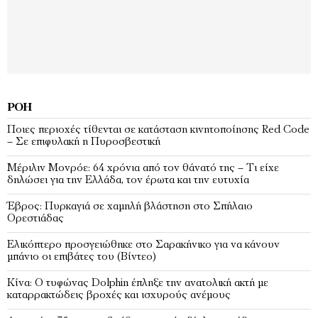
ΡΟΉ
Ποιες περιοχές τίθενται σε κατάσταση κινητοποίησης Red Code
– Σε επιφυλακή η Πυροσβεστική
Μέριλιν Μονρόε: 64 χρόνια από τον θάνατό της – Τι είχε
δηλώσει για την Ελλάδα, τον έρωτα και την ευτυχία
Έβρος: Πυρκαγιά σε χαμηλή βλάστηση στο Σπήλαιο
Ορεστιάδας
Ελικόπτερο προσγειώθηκε στο Σαρακήνικο για να κάνουν
μπάνιο οι επιβάτες του (Bίντεο)
Κίνα: Ο τυφώνας Dolphin έπληξε την ανατολική ακτή με
καταρρακτώδεις βροχές και ισχυρούς ανέμους