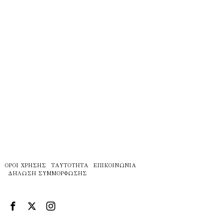
ΌΡΟΙ ΧΡΉΣΗΣ
ΤΑΥΤΌΤΗΤΑ
ΕΠΙΚΟΙΝΩΝΊΑ
ΔΉΛΩΣΗ ΣΥΜΜΌΡΦΩΣΗΣ