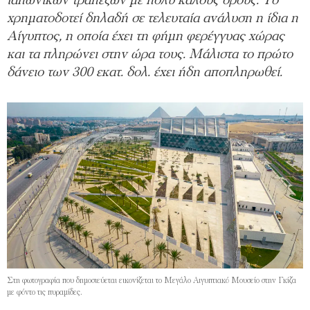
ιαπωνικών τραπεζών με πολύ καλούς όρους. Το
χρηματοδοτεί δηλαδή σε τελευταία ανάλυση η ίδια η
Αίγυπτος, η οποία έχει τη φήμη φερέγγυας χώρας
και τα πληρώνει στην ώρα τους. Μάλιστα το πρώτο
δάνειο των 300 εκατ. δολ. έχει ήδη αποπληρωθεί.
Στη φωτογραφία που δημοσιεύεται εικονίζεται το Μεγάλο Aιγυπτιακό Μουσείο στην Γκίζα
με φόντο τις πυραμίδες.