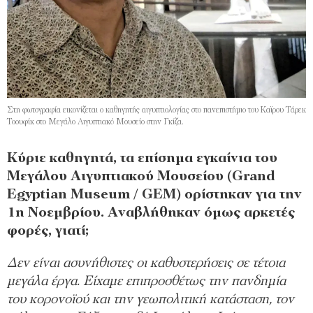
Στη φωτογραφία εικονίζεται ο καθηγητής αιγυπτιολογίας στο πανεπιστήμιο του Καϊρου Tάρεκ
Τoουφίκ στο Μεγάλο Aιγυπτιακό Μουσείο στην Γκίζα.
Κύριε καθηγητά, τα επίσημα εγκαίνια του
Μεγάλου Αιγυπτιακού Μουσείου (Grand
Egyptian Museum / GEM) ορίστηκαν για την
1η Νοεμβρίου. Αναβλήθηκαν όμως αρκετές
φορές, γιατί;
Δεν είναι ασυνήθιστες οι καθυστερήσεις σε τέτοια
μεγάλα έργα. Είχαμε επιπροσθέτως την πανδημία
του κορονοϊού και την γεωπολιτική κατάσταση, τον