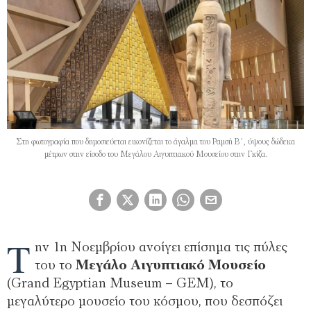
Στη φωτογραφία που δημοσιεύεται εικονίζεται το άγαλμα του Ραμσή Β΄, ύψους δώδεκα
μέτρων στην είσοδο του Μεγάλου Aιγυπτιακού Μουσείου στην Γκίζα.
Τ
ην 1η Νοεμβρίου ανοίγει επίσημα τις πύλες
του το
Μεγάλο Αιγυπτιακό Μουσείο
(Grand Egyptian Museum – GEM), το
μεγαλύτερο μουσείο του κόσμου, που δεσπόζει