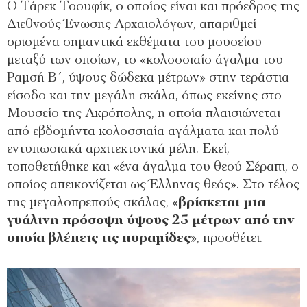
Ο Τάρεκ Τοουφίκ, ο οποίος είναι και πρόεδρος της
Διεθνούς Ένωσης Αρχαιολόγων, απαριθμεί
ορισμένα σημαντικά εκθέματα του μουσείου
μεταξύ των οποίων, το «κολοσσιαίο άγαλμα του
Ραμσή Β΄, ύψους δώδεκα μέτρων» στην τεράστια
είσοδο και την μεγάλη σκάλα, όπως εκείνης στο
Μουσείο της Ακρόπολης, η οποία πλαισιώνεται
από εβδομήντα κολοσσιαία αγάλματα και πολύ
εντυπωσιακά αρχιτεκτονικά μέλη. Εκεί,
τοποθετήθηκε και «ένα άγαλμα του θεού Σέραπι, ο
οποίος απεικονίζεται ως Έλληνας θεός». Στο τέλος
της μεγαλοπρεπούς σκάλας, «
βρίσκεται μια
γυάλινη
πρόσοψη ύψους 25 μέτρων από την
οποία βλέπεις τις πυραμίδες
», προσθέτει.