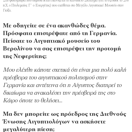
Στη φωτογραφία που δημοσιεύεται εικονίζεται το Κανώπειο Διάταγμα (σ.σ. το εξέδωσε το 238
π.Χ. ο Πτολεμαίος Γ΄ ο Ευεργέτης) που εκτίθεται στο Μεγάλο Aιγυπτιακό Μουσείο στην
Γκίζα.
Με οδηγείτε σε ένα ακανθώδες θέμα.
Πρόσφατα επιστρέψατε από τη Γερμανία.
Πείσατε το Αιγυπτιακό μουσείο του
Βερολίνου να σας επιστρέψει την προτομή
της Νεφερτίτης;
Μου ελέχθη κάποτε σχετικά ότι είναι μια πολύ καλή
πρέσβειρα του αιγυπτιακού πολιτισμού στην
Γερμανία και αντέτεινα ότι η Αίγυπτος διατηρεί το
δικαίωμα να ανακαλέσει την πρέσβειρά της στο
Κάιρο όποτε το θελήσει…
Μα δεν μπορείτε ως πρόεδρος της Διεθνούς
Ένωσης Αιγυπτιολόγων να ασκήσετε
μεγαλύτερη πίεση;