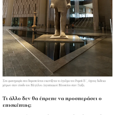
Στη φωτογραφία που δημοσιεύεται εικονίζεται το άγαλμα του Ραμσή Β΄, ύψους δώδεκα
μέτρων στην είσοδο του Μεγάλου Aιγυπτιακού Μουσείου στην Γκίζα.
Τι άλλο δεν θα έπρεπε να προσπεράσει ο
επισκέπτης;