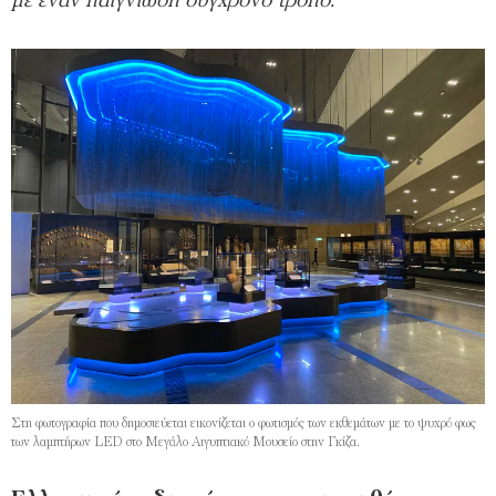
με έναν παιγνιώδη σύγχρονο τρόπο.
Στη φωτογραφία που δημοσιεύεται εικονίζεται ο φωτισμός των εκθεμάτων με το ψυχρό φως
των λαμπτήρων LED στο Μεγάλο Aιγυπτιακό Μουσείο στην Γκίζα.