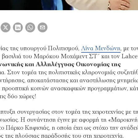
σίας της υπουργού Πολιτισμού,
Λίνα Μενδώνη
, με το
υ βασιλιά του Μαρόκου Μοχάμεντ ΣΤ΄ και τον Lahc
νωνικής και Αλληλέγγυας Οικονομίας της
ια. Στον τομέα της πολιτιστικής κληρονομιάς συζητή
υντήρησης, αποκατάστασης και αναστήλωσης μνημεί
η προοπτική κοινών ανασκαφικών προγραμμάτων, κάτ
τις δύο χώρες!
πτυξη συνεργασίας στον τομέα της χειροτεχνίας με τ
γνωσίας. Η συνάντηση έγινε με αφορμή τη «Μαροκινή
ο Πάρκο Κηφισιάς, η οποία έχει ως στόχο την ανάδει
 της πλούσιας παράδοσής του στη χειροτεχνία.