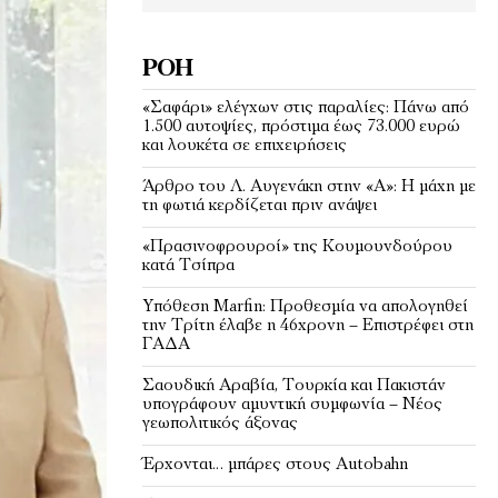
ΡΟΉ
«Σαφάρι» ελέγχων στις παραλίες: Πάνω από
1.500 αυτοψίες, πρόστιμα έως 73.000 ευρώ
και λουκέτα σε επιχειρήσεις
Άρθρο του Λ. Αυγενάκη στην «Α»: Η μάχη με
τη φωτιά κερδίζεται πριν ανάψει
«Πρασινοφρουροί» της Κουμουνδούρου
κατά Τσίπρα
Υπόθεση Marfin: Προθεσμία να απολογηθεί
την Τρίτη έλαβε η 46χρονη – Επιστρέφει στη
ΓΑΔΑ
Σαουδική Αραβία, Τουρκία και Πακιστάν
υπογράφουν αμυντική συμφωνία – Νέος
γεωπολιτικός άξονας
Έρχονται… μπάρες στους Autobahn