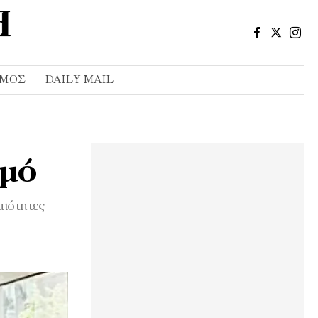
ΣΜΌΣ
DAILY MAIL
σμό
αιότητες