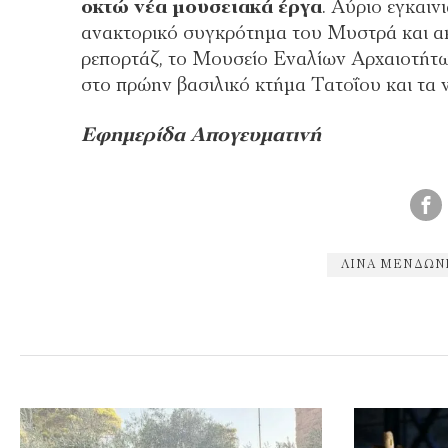
οκτώ νέα μουσειακά έργα
. Αύριο εγκαι
ανακτορικό συγκρότημα του Μυστρά και α
ρεπορτάζ, το Μουσείο Εναλίων Αρχαιοτήτω
στο πρώην βασιλικό κτήμα Τατοΐου και τα 
Εφημερίδα Απογευματινή
ΛΊΝΑ ΜΕΝΔΏΝ