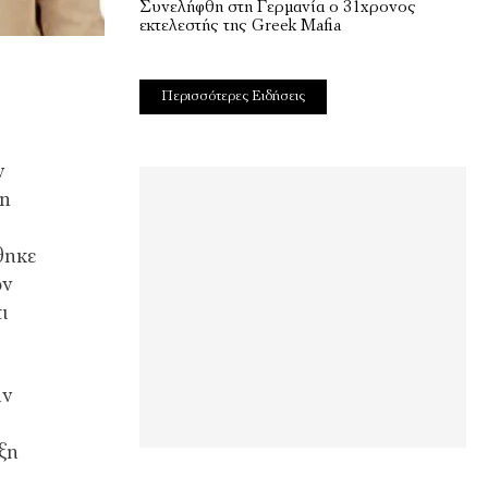
Συνελήφθη στη Γερμανία ο 31χρονος
εκτελεστής της Greek Mafia
Περισσότερες Ειδήσεις
ν
en
θηκε
ων
ι
ην
ξη