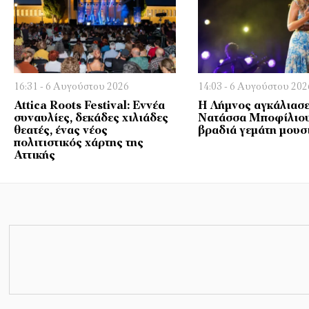
16:31 - 6 Αυγούστου 2026
14:03 - 6 Αυγούστου 202
Attica Roots Festival: Εννέα
Η Λήμνος αγκάλιασε
συναυλίες, δεκάδες χιλιάδες
Νατάσσα Μποφίλιου
θεατές, ένας νέος
βραδιά γεμάτη μουσ
πολιτιστικός χάρτης της
Αττικής