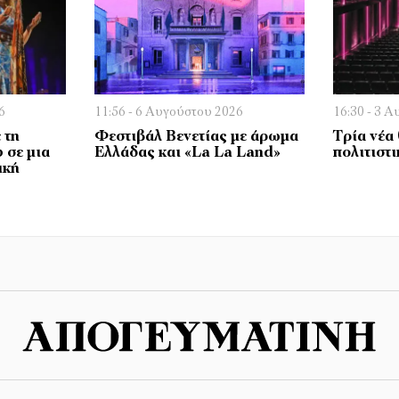
6
11:56 - 6 Αυγούστου 2026
16:30 - 3 
 τη
Φεστιβάλ Βενετίας με άρωμα
Τρία νέα
 σε μια
Ελλάδας και «La La Land»
πολιτιστ
ική