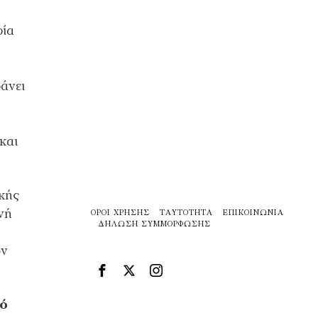
ρία
άνει
και
κής
νή
ΌΡΟΙ ΧΡΉΣΗΣ
ΤΑΥΤΌΤΗΤΑ
ΕΠΙΚΟΙΝΩΝΊΑ
ΔΉΛΩΣΗ ΣΥΜΜΌΡΦΩΣΗΣ
ων
νό