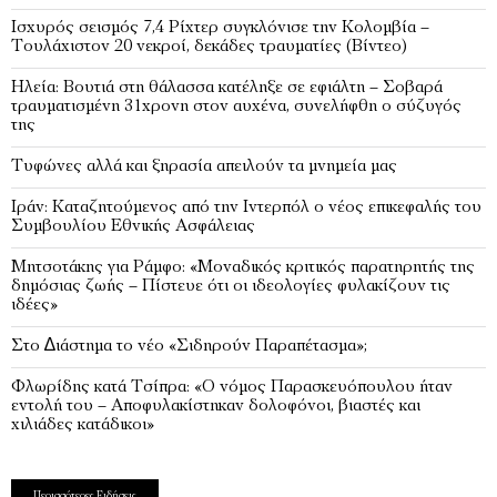
Ισχυρός σεισμός 7,4 Ρίχτερ συγκλόνισε την Κολομβία –
Τουλάχιστον 20 νεκροί, δεκάδες τραυματίες (Βίντεο)
Ηλεία: Βουτιά στη θάλασσα κατέληξε σε εφιάλτη – Σοβαρά
τραυματισμένη 31χρονη στον αυχένα, συνελήφθη ο σύζυγός
της
Τυφώνες αλλά και ξηρασία απειλούν τα μνημεία μας
Ιράν: Καταζητούμενος από την Ιντερπόλ ο νέος επικεφαλής του
Συμβουλίου Εθνικής Ασφάλειας
Μητσοτάκης για Ράμφο: «Μοναδικός κριτικός παρατηρητής της
δημόσιας ζωής – Πίστευε ότι οι ιδεολογίες φυλακίζουν τις
ιδέες»
Στο ∆ιάστημα το νέο «Σιδηρούν Παραπέτασμα»;
Φλωρίδης κατά Τσίπρα: «Ο νόμος Παρασκευόπουλου ήταν
εντολή του – Αποφυλακίστηκαν δολοφόνοι, βιαστές και
χιλιάδες κατάδικοι»
Περισσότερες Ειδήσεις