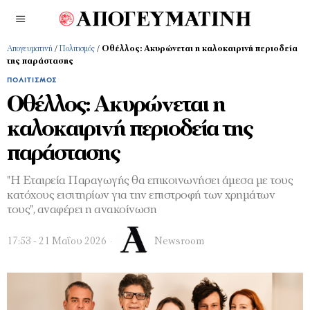
Απογευματινή
/
Πολιτισμός
/
Οθέλλος: Ακυρώνεται η καλοκαιρινή περιοδεία
της παράστασης
ΠΟΛΙΤΙΣΜΌΣ
Οθέλλος: Ακυρώνεται η
καλοκαιρινή περιοδεία της
παράστασης
"Η Εταιρεία Παραγωγής θα επικοινωνήσει άμεσα με τους
κατόχους εισιτηρίων για την επιστροφή των χρημάτων
τους", αναφέρει η ανακοίνωση
17:53 - 21 Μαΐου 2026
Newsroom