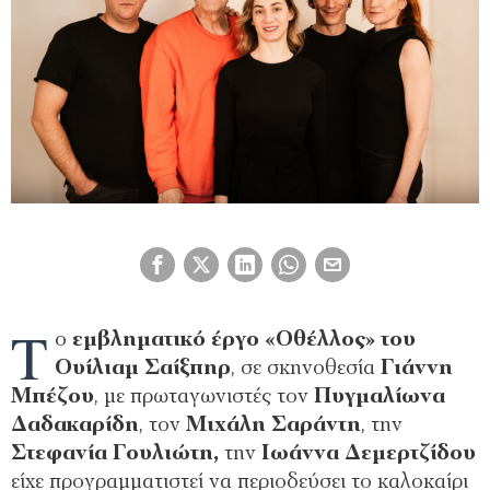
Τ
ο
εμβληματικό έργο «Οθέλλος» του
Ουίλιαμ Σαίξπηρ
, σε σκηνοθεσία
Γιάννη
Μπέζου
, με πρωταγωνιστές τον
Πυγμαλίωνα
Δαδακαρίδη
, τον
Μιχάλη Σαράντη
, την
Στεφανία Γουλιώτη,
την
Ιωάννα Δεμερτζίδου
είχε προγραμματιστεί να περιοδεύσει το καλοκαίρι