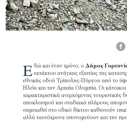
Ε
δώ και έναν χρόνο, ο
Δήμος Γορτυνί
εκτάκτου ανάγκης εξαιτίας της καταστ
εθνικής οδού Τρίπολης-Πύργου από το ύψο
Ηλεία και την Αρχαία Ολυμπία. Οι κάτοικοι 
χαρακτηριστικά ανερχόμενης τουριστικής 
αποκλεισμού και σταδιακά πλήρους απομόν
σημειωθεί στο οδικό δίκτυο καθιστούν επικ
αλλά ταυτόχρονα υπονομεύουν και την προ