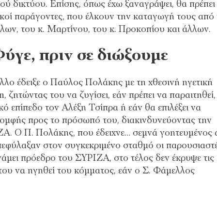
ύ δικτύου. Επίσης, όπως έχω ξαναγράψει, θα πρέπει
ικοί παράγοντες, που έλκουν την καταγωγή τους από
λων, του κ. Μαρτίνου, του κ. Προκοπίου και άλλων.
ύγε, πριν σε διώξουμε
λο έδειξε ο Παύλος Πολάκης με τη χθεσινή ηγετική
 ζητώντας του να ζυγίσει, εάν πρέπει να παραιτηθεί,
κό επίπεδο τον Αλέξη Τσίπρα ή εάν θα επιλέξει να
 μομφής προς το πρόσωπό του, διακινδυνεύοντας την
Α. Ο Π. Πολάκης, που έδειχνε… σεμνά γοητευμένος 
εφύλαξαν στον συγκεκριμένο σταθμό οι παρουσιαστέ
νάμει πρόεδρο του ΣΥΡΙΖΑ, στο τέλος δεν έκρυψε τις
 του να ηγηθεί του κόμματος, εάν ο Σ. Φάμελλος