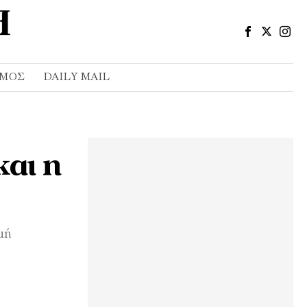
ΣΜΌΣ
DAILY MAIL
και η
μή