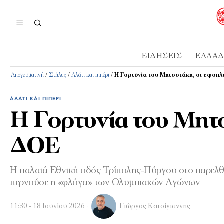
ΕΙΔΉΣΕΙΣ
ΕΛΛΆ
Απογευματινή
/
Στήλες
/
Αλάτι και πιπέρι
/
Η Γορτυνία του Μητσοτάκη, οι εφοπλ
ΑΛΆΤΙ ΚΑΙ ΠΙΠΈΡΙ
Η Γορτυνία του Μητσ
ΔΟΕ
Η παλαιά Εθνική οδός Τρίπολης-Πύργου στο παρελθό
περνούσε η «φλόγα» των Ολυμπιακών Αγώνων
11:30 - 18 Ιουνίου 2026
Γιώργος Κατσίγιαννης