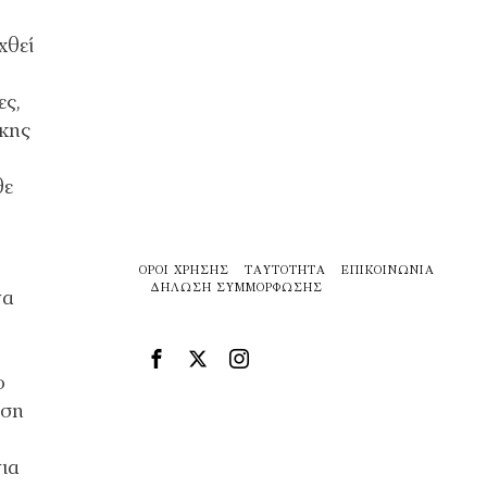
χθεί
ες,
Άκης
θε
ΌΡΟΙ ΧΡΉΣΗΣ
ΤΑΥΤΌΤΗΤΑ
ΕΠΙΚΟΙΝΩΝΊΑ
ΔΉΛΩΣΗ ΣΥΜΜΌΡΦΩΣΗΣ
να
ο
αση
ια