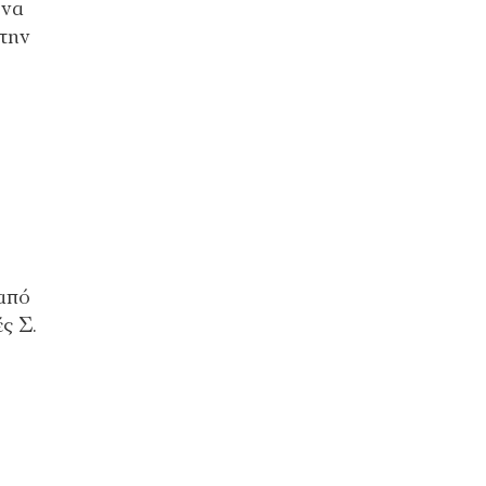
 να
 την
από
ς Σ.