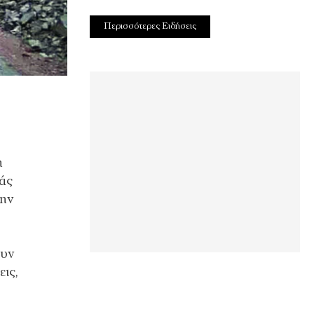
Περισσότερες Ειδήσεις
η
ιάς
την
ουν
ις,