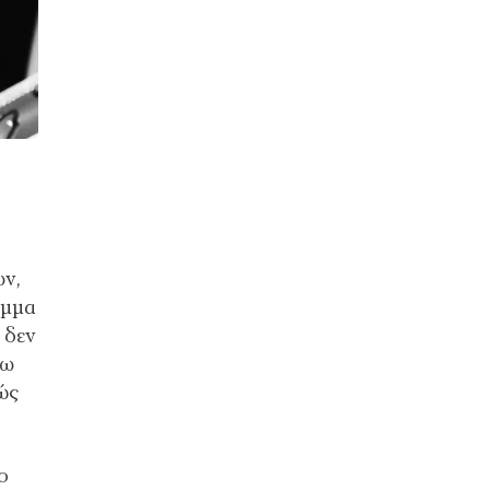
ων,
όμμα
 δεν
άω
ώς
ο