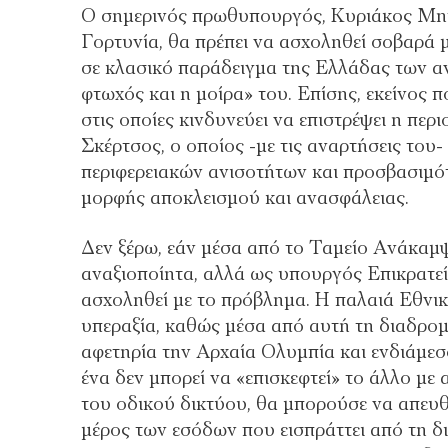
Ο σημερινός πρωθυπουργός, Κυριάκος Μητσ
Γορτυνία, θα πρέπει να ασχοληθεί σοβαρά με
σε κλασικό παράδειγμα της Ελλάδας των αν
φτωχός και η μοίρα» του. Επίσης, εκείνος 
στις οποίες κινδυνεύει να επιστρέψει η περ
Σκέρτσος, ο οποίος -με τις αναρτήσεις του
περιφερειακών ανισοτήτων και προσβασιμό
μορφής αποκλεισμού και ανασφάλειας.
Δεν ξέρω, εάν μέσα από το Ταμείο Ανάκαμ
αναξιοποίητα, αλλά ως υπουργός Επικρατεί
ασχοληθεί με το πρόβλημα. Η παλαιά Εθνι
υπεραξία, καθώς μέσα από αυτή τη διαδρ
αφετηρία την Αρχαία Ολυμπία και ενδιάμεσ
ένα δεν μπορεί να «επισκεφτεί» το άλλο μ
του οδικού δικτύου, θα μπορούσε να απευθ
μέρος των εσόδων που εισπράττει από τη