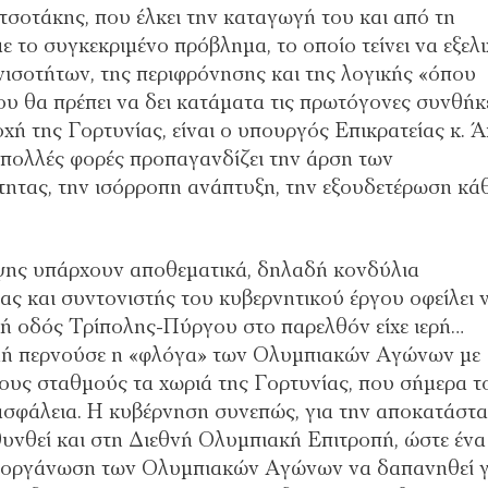
οτάκης, που έλκει την καταγωγή του και από τη
 το συγκεκριμένο πρόβλημα, το οποίο τείνει να εξελι
ισοτήτων, της περιφρόνησης και της λογικής «όπου
που θα πρέπει να δει κατάματα τις πρωτόγονες συνθήκ
ιοχή της Γορτυνίας, είναι ο υπουργός Επικρατείας κ. 
- πολλές φορές προπαγανδίζει την άρση των
τητας, την ισόρροπη ανάπτυξη, την εξουδετέρωση κά
ψης υπάρχουν αποθεματικά, δηλαδή κονδύλια
ας και συντονιστής του κυβερνητικού έργου οφείλει 
κή οδός Τρίπολης-Πύργου στο παρελθόν είχε ιερή…
ομή περνούσε η «φλόγα» των Ολυμπιακών Αγώνων με
ους σταθμούς τα χωριά της Γορτυνίας, που σήμερα τ
ε ασφάλεια. Η κυβέρνηση συνεπώς, για την αποκατάστ
υνθεί και στη Διεθνή Ολυμπιακή Επιτροπή, ώστε ένα
 διοργάνωση των Ολυμπιακών Αγώνων να δαπανηθεί γ