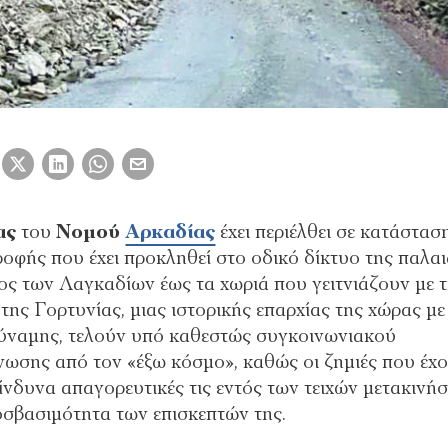
ας
του
Νομού
Αρκαδίας
έχει περιέλθει σε κατάστασ
ροφής που έχει προκληθεί στο οδικό δίκτυο της παλα
ς των Λαγκαδίων έως τα χωριά που γειτνιάζουν με 
της Γορτυνίας, μιας ιστορικής επαρχίας της χώρας με
δύναμης, τελούν υπό καθεστώς συγκοινωνιακού
ωσης από τον «έξω κόσμο», καθώς οι ζημιές που έχ
ίνδυνα απαγορευτικές τις εντός των τειχών μετακινήσε
σβασιμότητα των επισκεπτών της.