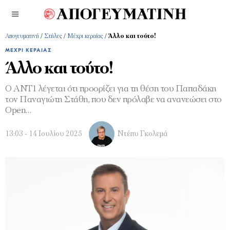
Απογευματινή
/
Στήλες
/
Μέχρι κεραίας
/
Άλλο και τούτο!
ΜΈΧΡΙ ΚΕΡΑΊΑΣ
Άλλο και τούτο!
Ο ΑΝΤ1 λέγεται ότι προορίζει για τη θέση του Παπαδάκη
τον Παναγιώτη Στάθη, που δεν πρόλαβε να ανανεώσει στο
Οpen…
13:03 - 14 Ιουλίου 2025
Ντέπυ Γκολεμά