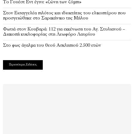
Το Γουέστ Εντ έγινε «ζώνη των ζόμπι»
Στον Εισαγγελέα πιλότος και ιδιοκτήτης του ελικοπτέρου που
προσγειώθηκε στο Σαρακήνικο της Μήλου
Φωτιά στον Κουβαρά: 112 για εκκένωση του Αγ. Στυλιανού –
Διακοπή κυκλοφορίας στη Λεωφόρο Λαυρίου
Στο φως άγαλμα του θεού Ασκληπιού 2.500 ετών
Περισσότερες Ειδήσεις