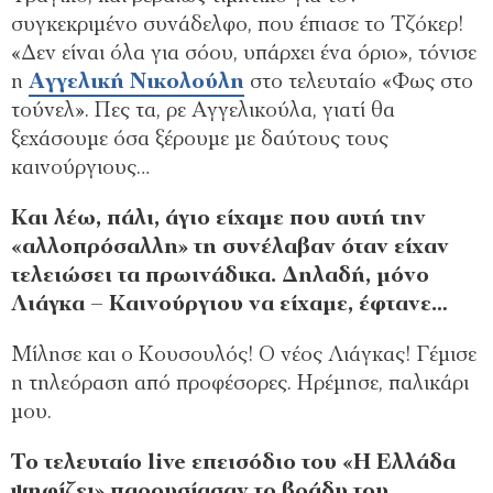
συγκεκριμένο συνάδελφο, που έπιασε το Τζόκερ!
«Δεν είναι όλα για σόου, υπάρχει ένα όριο», τόνισε
η
Αγγελική Νικολούλη
στο τελευταίο «Φως στο
τούνελ». Πες τα, ρε Αγγελικούλα, γιατί θα
ξεχάσουμε όσα ξέρουμε με δαύτους τους
καινούργιους…
Και λέω, πάλι, άγιο είχαμε που αυτή την
«αλλοπρόσαλλη» τη συνέλαβαν όταν είχαν
τελειώσει τα πρωινάδικα. Δηλαδή, μόνο
Λιάγκα – Καινούργιου να είχαμε, έφτανε…
Μίλησε και ο Κουσουλός! Ο νέος Λιάγκας! Γέμισε
η τηλεόραση από προφέσορες. Ηρέμησε, παλικάρι
μου.
Το τελευταίο live επεισόδιο του «Η Ελλάδα
ψηφίζει» παρουσίασαν το βράδυ του