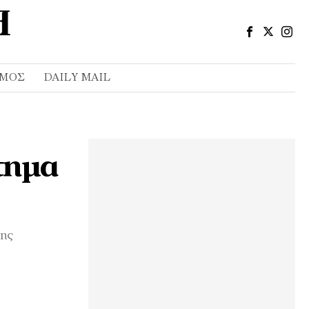
ΣΜΌΣ
DAILY MAIL
τημα
της