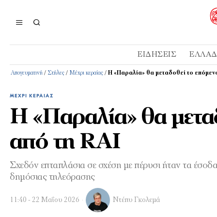
ΕΙΔΉΣΕΙΣ
ΕΛΛΆ
Απογευματινή
/
Στήλες
/
Μέχρι κεραίας
/
Η «Παραλία» θα μεταδοθεί το επόμενο
ΜΈΧΡΙ ΚΕΡΑΊΑΣ
Η «Παραλία» θα μετα
από τη RAI
Σχεδόν επταπλάσια σε σχέση με πέρυσι ήταν τα έσοδ
δημόσιας τηλεόρασης
11:40 - 22 Μαΐου 2026
Ντέπυ Γκολεμά