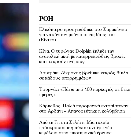
ΡΟΉ
Ελικόπτερο προσγειώθηκε στο Σαρακήνικο
για να κάνουν μπάνιο οι επιβάτες του
(Bίντεο)
Κίνα: Ο τυφώνας Dolphin έπληξε την
ανατολική ακτή με καταρρακτώδεις βροχές
και ισχυρούς ανέμους
Λουτράκι: 75χρονος βρέθηκε νεκρός δίπλα
σε κάδους απορριμμάτων
Τουρνάς: «Πάνω από 400 πυρκαγιές σε δέκα
ημέρες»
Κάρπαθος: Παλιά πυρομαχικά εντοπίστηκαν
στο Αρδάνι – Απαγορεύτηκε η κολύμβηση
Από τη Γη στη Σελήνη: Μια τυχαία
πρόσκρουση πυραύλου ανοίγει νέο
κεφάλαιο στην επιστημονική έρευνα