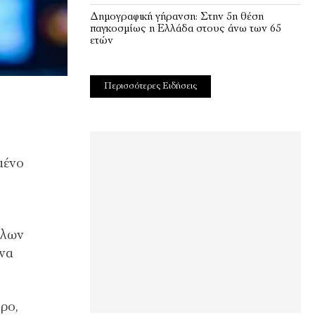
Δημογραφική γήρανση: Στην 5η θέση
παγκοσμίως η Ελλάδα στους άνω των 65
ετών
Περισσότερες Ειδήσεις
μένο
όλων
 να
ρο,