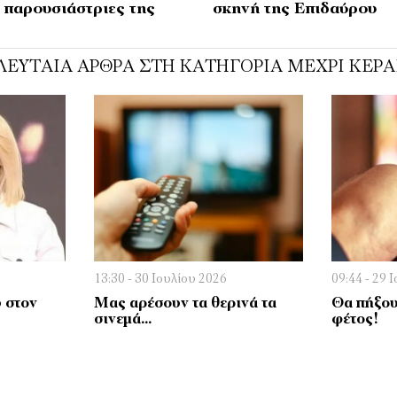
 παρουσιάστριες της
σκηνή της Επιδαύρου
ΛΕΥΤΑΊΑ ΆΡΘΡΑ ΣΤΗ ΚΑΤΗΓΟΡΊΑ ΜΈΧΡΙ ΚΕΡΑ
13:30 - 30 Ιουλίου 2026
09:44 - 29 
 στον
Μας αρέσουν τα θερινά τα
Θα πήξου
σινεμά…
φέτος!