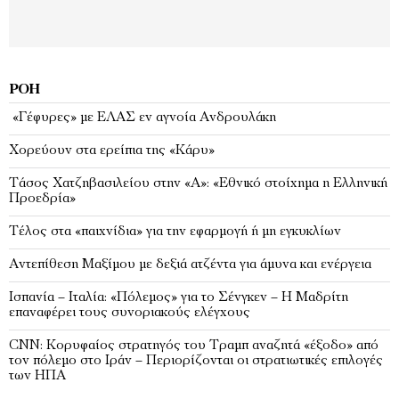
ΡΟΉ
«Γέφυρες» με ΕΛΑΣ εν αγνοία Ανδρουλάκη
Χορεύουν στα ερείπια της «Κάρυ»
Τάσος Χατζηβασιλείου στην «Α»: «Εθνικό στοίχημα η Ελληνική
Προεδρία»
Τέλος στα «παιχνίδια» για την εφαρμογή ή μη εγκυκλίων
Αντεπίθεση Μαξίμου με δεξιά ατζέντα για άμυνα και ενέργεια
Ισπανία – Ιταλία: «Πόλεμος» για το Σένγκεν – Η Μαδρίτη
επαναφέρει τους συνοριακούς ελέγχους
CNN: Κορυφαίος στρατηγός του Τραμπ αναζητά «έξοδο» από
τον πόλεμο στο Ιράν – Περιορίζονται οι στρατιωτικές επιλογές
των ΗΠΑ