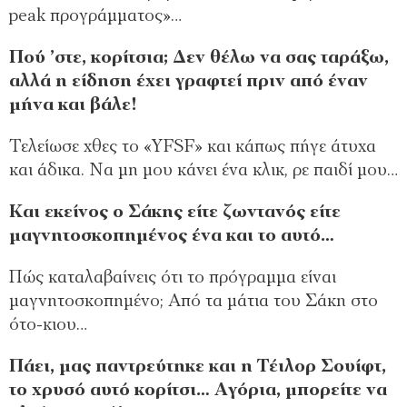
peak προγράμματος»…
Πού ’στε, κορίτσια; Δεν θέλω να σας ταράξω,
αλλά η είδηση έχει γραφτεί πριν από έναν
μήνα και βάλε!
Τελείωσε χθες το «YFSF» και κάπως πήγε άτυχα
και άδικα. Να μη μου κάνει ένα κλικ, ρε παιδί μου…
Και εκείνος ο Σάκης είτε ζωντανός είτε
μαγνητοσκοπημένος ένα και το αυτό…
Πώς καταλαβαίνεις ότι το πρόγραμμα είναι
μαγνητοσκοπημένο; Από τα μάτια του Σάκη στο
ότο-κιου…
Πάει, μας παντρεύτηκε και η Τέιλορ Σουίφτ,
το χρυσό αυτό κορίτσι… Αγόρια, μπορείτε να