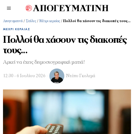
Απογευματινή
/
Στήλες
/
Μέχρι κεραίας
/
Πολλοί θα χάσουν τις διακοπές τους…
ΜΈΧΡΙ ΚΕΡΑΊΑΣ
Πολλοί θα χάσουν τις διακοπές
τους…
Αρκεί να έχεις δημοσιογραφική ματιά!
12:30 - 6 Ιουλίου 2026
Ντέπυ Γκολεμά