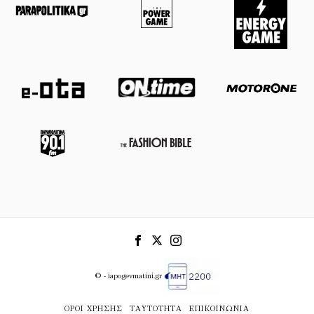
© - iapogevmatini.gr
ΌΡΟΙ ΧΡΉΣΗΣ
ΤΑΥΤΌΤΗΤΑ
ΕΠΙΚΟΙΝΩΝΊΑ