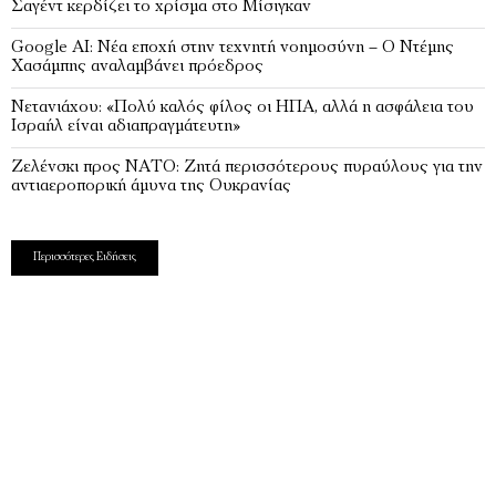
Σαγέντ κερδίζει το χρίσμα στο Μίσιγκαν
Google AI: Νέα εποχή στην τεχνητή νοημοσύνη – Ο Ντέμης
Χασάμπης αναλαμβάνει πρόεδρος
Νετανιάχου: «Πολύ καλός φίλος οι ΗΠΑ, αλλά η ασφάλεια του
Ισραήλ είναι αδιαπραγμάτευτη»
Ζελένσκι προς ΝΑΤΟ: Ζητά περισσότερους πυραύλους για την
αντιαεροπορική άμυνα της Ουκρανίας
Περισσότερες Ειδήσεις