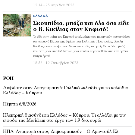
12:14 - 25 Απριλίου 2025
ΕΛΛΆΔΑ
Σκουπίδια, μπάζα και όλα όσα είδε
ο Β. Κικίλιας στον Κηφισό!
Τι είδε στην κοίτη του Κηφισού το κλιμάκιο των μηχανικών που συνόδευε
τον υπουργό Κλιματικής Κρίσης και Πολιτικής Προστασίας, Βασίλη
Κικίλια, στην αυτοψία που διενήργησε χθες το πρωί; Σκουπίδια, μπάζα
και πεταμένα έπιπλα! Αντικείμενα που θα παρασυρθούν από την πρώτη
ισχυρή βροχή,
18:53 - 12 Οκτωβρίου 2023
ΡΟΉ
Διαβάστε στην Απογευματινή: Γαλλικό «κλειδί» για το καλώδιο
Ελλάδας – Κύπρου
Πέμπτη 6/8/2026
Ηλεκτρική διασύνδεση Ελλάδας – Κύπρου: Τι αλλάζει με την
είσοδο της Meridiam στο έργο των 1,9 δισ. ευρώ
ΗΠΑ: Ανατροπή στους Δημοκρατικούς – Ο Αμπντούλ Ελ