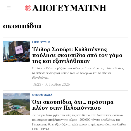
σκουπίδια
LIFE STYLE
Τέιλορ Σουίφτ: Καλλιτέχνης
πούλησε σκουπίδια από τον γάμο
της και εξαντλήθηκαν
Ο Τζάστιν Γκίνιακ μάζεψε σκουπίδια μετά τον γάμο της Τέιλορ Σουίφτ,
τα έκλεισε σε διάφανα κουτιά των 25 δολαρίων και τα είδε να
εξαντλούνται
18:23 - 10 Ιουλίου 2026
ΟΙΚΟΝΟΜΊΑ
Όχι σκουπίδια, όχι… πρόστιμα
πλέον στην Πελοπόννησο
Σε πλήρη λειτουργία από χθες το μεγαλύτερο έργο διαχείρισης αστικών
και στερεών αποβλήτων της χώρας - 200.000 τόνους αποβλήτων της
Περιφέρειας θα επεξεργάζονται κάθε χρόνο τα τρία εργοστάσια του Ομίλου
ΓΕΚ ΤΕΡΝΑ