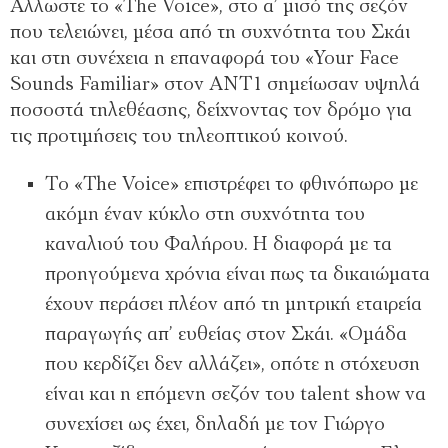
Αλλωστε το «The Voice», στο α’ µισό της σεζόν
που τελειώνει, µέσα από τη συχνότητα του Σκάι
και στη συνέχεια η επαναφορά του «Your Face
Sounds Familiar» στον ΑΝΤ1 σηµείωσαν υψηλά
ποσοστά τηλεθέασης, δείχνοντας τον δρόµο για
τις προτιµήσεις του τηλεοπτικού κοινού.
Το «The Voice» επιστρέφει το φθινόπωρο µε
ακόµη έναν κύκλο στη συχνότητα του
καναλιού του Φαλήρου. Η διαφορά µε τα
προηγούµενα χρόνια είναι πως τα δικαιώµατα
έχουν περάσει πλέον από τη µητρική εταιρεία
παραγωγής απ’ ευθείας στον Σκάι. «Οµάδα
που κερδίζει δεν αλλάζει», οπότε η στόχευση
είναι και η επόµενη σεζόν του talent show να
συνεχίσει ως έχει, δηλαδή µε τον Γιώργο