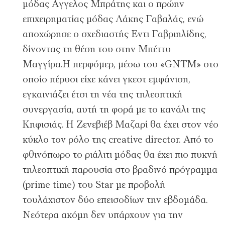
µόδας Αγγελος Μπράτης και ο πρώην
επιχειρηµατίας µόδας Λάκης Γαβαλάς, ενώ
αποχώρησε ο σχεδιαστής Εντι Γαβριηλίδης,
δίνοντας τη θέση του στην Μπέττυ
Μαγγίρα.Η περφόµερ, µέσω του «GNTM» στο
οποίο πέρυσι είχε κάνει γκεστ εµφάνιση,
εγκαινιάζει έτσι τη νέα της τηλεοπτική
συνεργασία, αυτή τη φορά µε το κανάλι της
Κηφισιάς. Η Ζενεβιέβ Μαζαρί θα έχει στον νέο
κύκλο τον ρόλο της creative director. Από το
φθινόπωρο το ριάλιτι µόδας θα έχει πιο πυκνή
τηλεοπτική παρουσία στο βραδινό πρόγραµµα
(prime time) του Star µε προβολή
τουλάχιστον δύο επεισοδίων την εβδοµάδα.
Νεότερα ακόµη δεν υπάρχουν για την