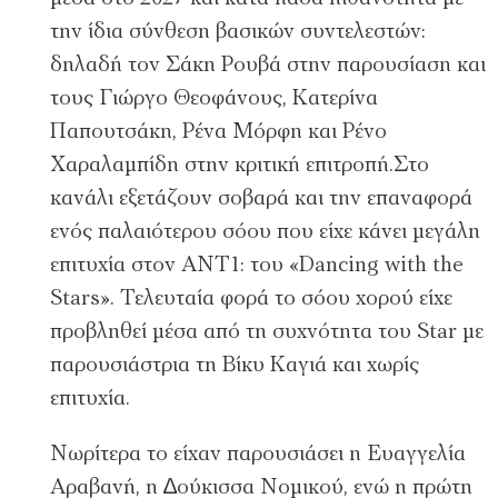
την ίδια σύνθεση βασικών συντελεστών:
δηλαδή τον Σάκη Ρουβά στην παρουσίαση και
τους Γιώργο Θεοφάνους, Κατερίνα
Παπουτσάκη, Ρένα Μόρφη και Ρένο
Χαραλαµπίδη στην κριτική επιτροπή.Στο
κανάλι εξετάζουν σοβαρά και την επαναφορά
ενός παλαιότερου σόου που είχε κάνει µεγάλη
επιτυχία στον ΑΝΤ1: του «Dancing with the
Stars». Τελευταία φορά το σόου χορού είχε
προβληθεί µέσα από τη συχνότητα του Star µε
παρουσιάστρια τη Βίκυ Καγιά και χωρίς
επιτυχία.
Νωρίτερα το είχαν παρουσιάσει η Ευαγγελία
Αραβανή, η ∆ούκισσα Νοµικού, ενώ η πρώτη