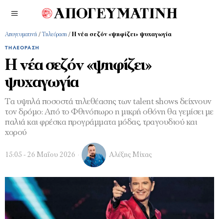
Απογευματινή
/
Τηλεόραση
/
Η νέα σεζόν «ψηφίζει» ψυχαγωγία
ΤΗΛΕΌΡΑΣΗ
Η νέα σεζόν «ψηφίζει»
ψυχαγωγία
Τα υψηλά ποσοστά τηλεθέασης των talent shows δείχνουν
τον δρόμο: Από το Φθινόπωρο η μικρή οθόνη θα γεμίσει με
παλιά και φρέσκα προγράμματα μόδας, τραγουδιού και
χορού
15:05 - 26 Μαΐου 2026
Αλέξης Μίχας