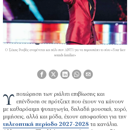
Ο Σάκης Ρουβάς αναμένεται και πάλι στον ΑΝΤ1 για να παρουσιάσει το σόου «Your face
sounds familiar»
Υ
ποχώρηση των ριάλιτι επιβίωσης και
επένδυση σε πρότζεκτ που έχουν να κάνουν
µε καθαρόαιµη ψυχαγωγία, δηλαδή µουσική, χορό,
µιµήσεις, αλλά και µόδα, έχουν αποφασίσει για την
τηλεοπτική περίοδο 2027-2028
τα κανάλια.