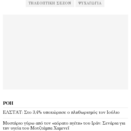
ΤΗΛΕΟΠΤΙΚΉ ΣΕΖΌΝ
ΨΥΧΑΓΩΓΊΑ
ΡΟΉ
EΛΣΤΑΤ: Στο 3,4% υποχώρησε ο πληθωρισμός τον Ιούλιο
Μυστήριο γύρω από τον «αόρατο ηγέτη» του Ιράν: Σενάρια για
την υγεία του Μοτζτάμπα Χαμενεΐ