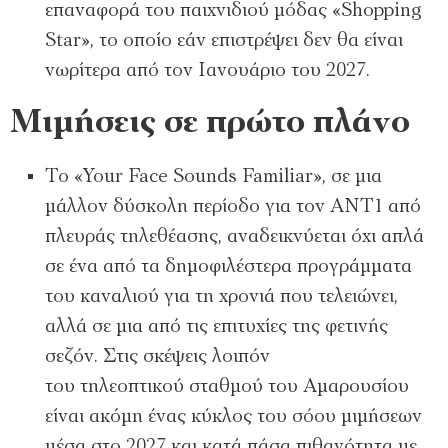
επαναφορά του παιχνιδιού µόδας «Shopping
Star», το οποίο εάν επιστρέψει δεν θα είναι
νωρίτερα από τον Ιανουάριο του 2027.
Μιµήσεις σε πρώτο πλάνο
Το «Your Face Sounds Familiar», σε µια
µάλλον δύσκολη περίοδο για τον ΑΝΤ1 από
πλευράς τηλεθέασης, αναδεικνύεται όχι απλά
σε ένα από τα δηµοφιλέστερα προγράµµατα
του καναλιού για τη χρονιά που τελειώνει,
αλλά σε µια από τις επιτυχίες της φετινής
σεζόν. Στις σκέψεις λοιπόν
του τηλεοπτικού σταθµού του Αµαρουσίου
είναι ακόµη ένας κύκλος του σόου µιµήσεων
µέσα στο 2027 και κατά πάσα πιθανότητα µε