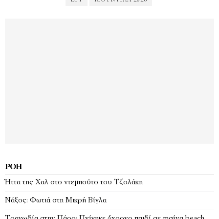
ΕΡΤ
ΜΟΥΝΤΙΆΛ 2026
ΡΟΉ
Ήττα της Χαλ στο ντεμπούτο του Τζολάκη
Νάξος: Φωτιά στη Μικρή Βίγλα
Tραγωδία στην Πάρο: Πνίγηκε 4χρονο παιδί σε πισίνα beach