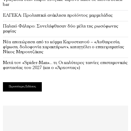
bar
ΕΛΓΕΚΑ: Προληπτική ανάκληση προϊόντος μαρμελάδας
Παλαιό Φάληρο: Συνελήφθησαν δύο μέλη της ρωσόφωνης
μαφίας
Νέα αποχώρηση από το κόμμα Καρυστιανού – «Αυθαιρεσία,
φίμωση, δολοφονία χαρακτήρων», καταγγέλει ο επιχειρηματίας
Νίκος Μπρουτζάκης
Μετά τον «Spider-Man»… τι; Oι καλύτερες ταινίες επιστημονικής
φαντασίας του 2027 (και ο «Άρχοντας»)
Περισσότερες Ειδήσεις