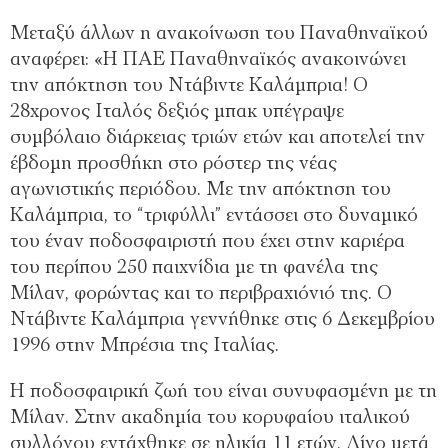
Μεταξύ άλλων η ανακοίνωση του Παναθηναϊκού
αναφέρει: «Η ΠΑΕ Παναθηναϊκός ανακοινώνει
την απόκτηση του Ντάβιντε Καλάμπρια! Ο
28χρονος Ιταλός δεξιός μπακ υπέγραψε
συμβόλαιο διάρκειας τριών ετών και αποτελεί την
έβδομη προσθήκη στο ρόστερ της νέας
αγωνιστικής περιόδου. Με την απόκτηση του
Καλάμπρια, το “τριφύλλι” εντάσσει στο δυναμικό
του έναν ποδοσφαιριστή που έχει στην καριέρα
του περίπου 250 παιχνίδια με τη φανέλα της
Μίλαν, φορώντας και το περιβραχιόνιό της. Ο
Ντάβιντε Καλάμπρια γεννήθηκε στις 6 Δεκεμβρίου
1996 στην Μπρέσια της Ιταλίας.
Η ποδοσφαιρική ζωή του είναι συνυφασμένη με τη
Μίλαν. Στην ακαδημία του κορυφαίου ιταλικού
συλλόγου εντάχθηκε σε ηλικία 11 ετών. Λίγο μετά