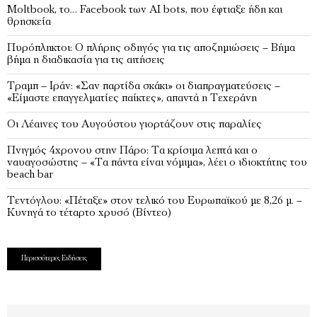
Moltbook, το… Faceboοk των ΑΙ bots, που έφτιαξε ήδη και
θρησκεία
Πυρόπληκτοι: Ο πλήρης οδηγός για τις αποζημιώσεις – Βήμα
βήμα η διαδικασία για τις αιτήσεις
Τραμπ – Ιράν: «Σαν παρτίδα σκάκι» οι διαπραγματεύσεις –
«Είμαστε επαγγελματίες παίκτες», απαντά η Τεχεράνη
Οι Λέαινες του Αυγούστου γιορτάζουν στις παραλίες
Πνιγμός 4χρονου στην Πάρο: Τα κρίσιμα λεπτά και ο
ναυαγοσώστης – «Τα πάντα είναι νόμιμα», λέει ο ιδιοκτήτης του
beach bar
Τεντόγλου: «Πέταξε» στον τελικό του Ευρωπαϊκού με 8,26 μ. –
Κυνηγά το τέταρτο χρυσό (Βίντεο)
Περισσότερες Ειδήσεις