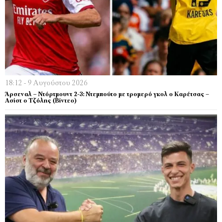
18:12 - 9 Αυγούστου 2026
Άρσεναλ – Ντόρτμουντ 2-3: Ντεμπούτο με τρομερό γκολ ο Καρέτσας –
Ασίστ ο Τζόλης (Βίντεο)