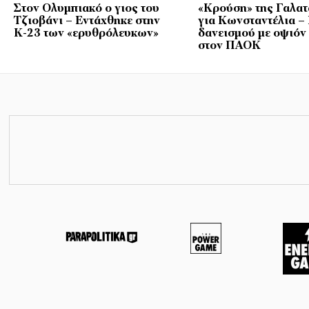
Στον Ολυμπιακό ο γιος του
«Κρούση» της Γαλα
Τζιοβάνι – Εντάχθηκε στην
για Κωνσταντέλια –
Κ-23 των «ερυθρόλευκων»
δανεισμού με οψιόν
στον ΠΑΟΚ