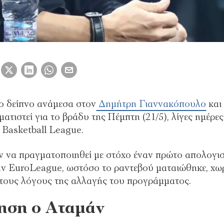
νο δείπνο ανάμεσα στον
Δημήτρη Γιαννακόπουλο
και
ματιστεί για το βράδυ της Πέμπτη (21/5), λίγες ημέρες
k Basketball League.
 να πραγματοποιηθεί με στόχο έναν πρώτο απολογι
ην EuroLeague, ωστόσο το ραντεβού ματαιώθηκε, χω
α τους λόγους της αλλαγής του προγράμματος.
ηση ο Αταμάν