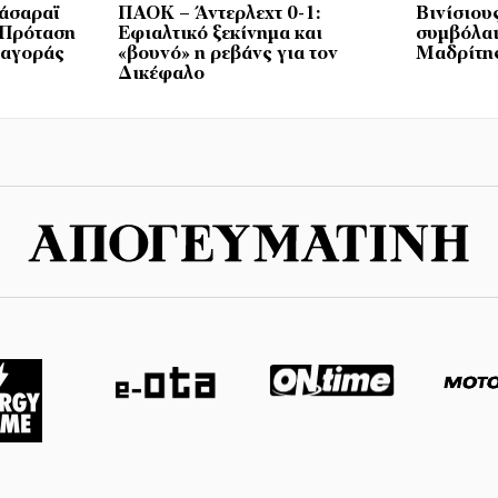
τάσαραϊ
ΠΑΟΚ – Άντερλεχτ 0-1:
Βινίσιου
 Πρόταση
Εφιαλτικό ξεκίνημα και
συμβόλαι
 αγοράς
«βουνό» η ρεβάνς για τον
Μαδρίτης
Δικέφαλο