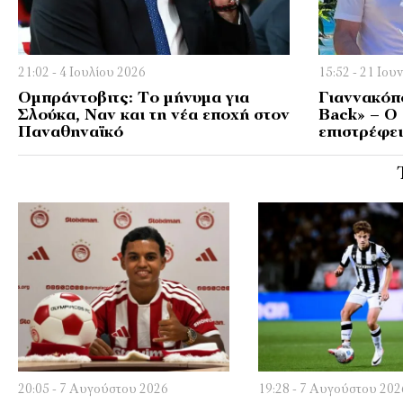
21:02 - 4 Ιουλίου 2026
15:52 - 21 Ιου
Ομπράντοβιτς: Το μήνυμα για
Γιαννακόπο
Σλούκα, Ναν και τη νέα εποχή στον
Back» – Ο
Παναθηναϊκό
επιστρέφε
20:05 - 7 Αυγούστου 2026
19:28 - 7 Αυγούστου 202