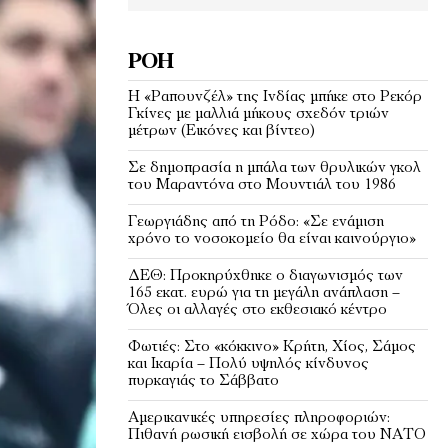
ΡΟΉ
Η «Ραπουνζέλ» της Ινδίας μπήκε στο Ρεκόρ
Γκίνες με μαλλιά μήκους σχεδόν τριών
μέτρων (Εικόνες και βίντεο)
Σε δημοπρασία η μπάλα των θρυλικών γκολ
του Μαραντόνα στο Μουντιάλ του 1986
Γεωργιάδης από τη Ρόδο: «Σε ενάμιση
χρόνο το νοσοκομείο θα είναι καινούργιο»
ΔΕΘ: Προκηρύχθηκε ο διαγωνισμός των
165 εκατ. ευρώ για τη μεγάλη ανάπλαση –
Όλες οι αλλαγές στο εκθεσιακό κέντρο
Φωτιές: Στο «κόκκινο» Κρήτη, Χίος, Σάμος
και Ικαρία – Πολύ υψηλός κίνδυνος
πυρκαγιάς το Σάββατο
Αμερικανικές υπηρεσίες πληροφοριών:
Πιθανή ρωσική εισβολή σε χώρα του ΝΑΤΟ