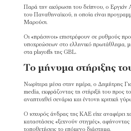
Παρά την ακύρωση του δείπνου, ο Εργκίν
του Παναθηναϊκού, η οποία είναι προγραμμ
Μαρούσι.
Οι «πράσινοι» επιστρέφουν σε ρυθμούς προ
υποχρεώσεων στο ελληνικό πρωτάθλημα, με 
στα playoffs της GBL.
Το μήνυμα στήριξης τ
Νωρίτερα μέσα στην ημέρα, ο Δημήτρης Γι
media, εκφράζοντας τη στήριξή του προς τ
αναπτυχθεί σενάρια και έντονη κριτική γύ
Ο ισχυρός άνδρας της ΚΑΕ είχε αναφέρει 
καταστάσεις «ξεχνούν στιγμές», αφήνοντας
τοποθετήσεις το επόμενο διάστημα.