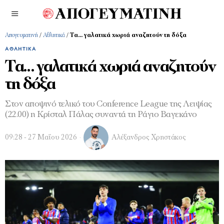
Απογευματινή
/
Αθλητικά
/
Τα… γαλατικά χωριά αναζητούν τη δόξα
ΑΘΛΗΤΙΚΆ
Τα… γαλατικά χωριά αναζητούν
τη δόξα
Στον αποψινό τελικό του Conference League της Λειψίας
(22.00) η Κρίσταλ Πάλας συναντά τη Ράγιο Βαγεκάνο
09:28 - 27 Μαΐου 2026
Αλέξανδρος Χρηστάκος