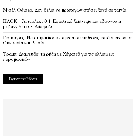
Μισέλ Φάιφερ: Δεν θέλει να πρωταγωνιστήσει ξανά σε ταινία
ΠΑΟΚ – Άντερλεχτ 0-1: Εφιαλτικό ξεκίνημα και «βουνό» η
ρεβάνς για τον Δικέφαλο
Γκουτέρες: Να σταματήσουν άμεσα οι επιθέσεις κατά αμάχων σε
Ουκρανία και Ρωσία
Τραμπ: Διαψεύδει τη ρήξη με Χέγκσεθ για τις ελλείψεις
πυρομαχικών
Περισσότερες Ειδήσεις