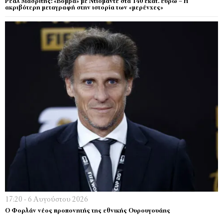
Ρεάλ Μαδρίτης: «Βόμβα» με Ντιομαντέ στα 140 εκατ. ευρώ – Η
ακριβότερη μεταγραφή στην ιστορία των «μερένχες»
17:20 - 6 Αυγούστου 2026
Ο Φορλάν νέος προπονητής της εθνικής Ουρουγουάης