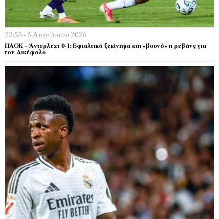
22:55 - 6 Αυγούστου 2026
ΠΑΟΚ – Άντερλεχτ 0-1: Εφιαλτικό ξεκίνημα και «βουνό» η ρεβάνς για
τον Δικέφαλο