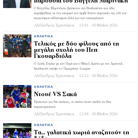
παρουσία του Βαγγέλη Μαρινάκη
Ο Βαγγέλης Μαρινάκης βρίσκεται στη Βουδαπέστη και χθες
παραβρέθηκε σε ένα ιστορικό και πριβέ δείπνο παρουσία της ελίτ του
παγκόσμιου αθλητισμού αλλά και των επιχειρήσεων
Αλέξανδρος Χρηστάκος
13:01 - 30 Μαΐου 2026
ΑΘΛΗΤΙΚΆ
Τελικός με δύο φίλους από τη
μεγάλη σχολή του Πεπ
Γκουαρδιόλα
Ο Λουίς Ενρίκε με την Παρί και ο Μίκελ Αρτέτα με την Άρσεναλ,
διεκδικούν απόψε το Champions League
Αλέξανδρος Χρηστάκος
12:52 - 30 Μαΐου 2026
ΑΘΛΗΤΙΚΆ
Ντουέ VS Σακά
Πρόκειται για δύο παίκτες, οι οποίοι έχουν σχεδόν τα ίδια
χαρακτηριστικά.
Αλέξανδρος Χρηστάκος
12:04 - 30 Μαΐου 2026
ΑΘΛΗΤΙΚΆ
Τα… γαλατικά χωριά αναζητούν τη