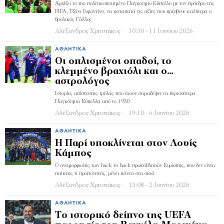
Αρχίζει το πιο πολιτικοποιημένο Παγκόσμιο Κύπελλο με τον πρόεδρο της
FIFA, Τζάνι Ινφαντίνο, να καταπατά τις αξίες που πρέσβευε καλύτερα ο
θρυλικός Γάλλος
Αλέξανδρος Χρηστάκος
10:30 - 11 Ιουνίου 2026
ΑΘΛΗΤΙΚΆ
Οι οπλισμένοι οπαδοί, το
κλεμμένο βραχιόλι και ο…
αστρολόγος
Ιστορίες απίστευτης τρέλας που έχουν σημαδέψει τα περισσότερα
Παγκόσμια Κύπελλα από το 1930
Αλέξανδρος Χρηστάκος
19:10 - 6 Ιουνίου 2026
ΑΘΛΗΤΙΚΆ
Η Παρί υποκλίνεται στον Λουίς
Κάμπος
Ο αναμορφωτής των back to back πρωταθλητών Ευρώπης, που δεν είναι
παίκτης ή προπονητής, μένει πάντα στη σκιά
Αλέξανδρος Χρηστάκος
13:08 - 2 Ιουνίου 2026
ΑΘΛΗΤΙΚΆ
Το ιστορικό δείπνο της UEFA