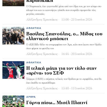
Καραϊσκάκη
Ο Ολυμπιακός έχει γιγαντωθεί μέσα από την έδρα του, με τον κόσμο στο
πλευρό του και το καινούργιο γήπεδο που ετοιμάζει προμηνύει νέες
μεγάλες επιτυχίες
Αλέξανδρος Χρηστάκος
15:00 - 23 Ιουνίου 2026
ΑΘΛΗΤΙΚΆ
Βασίλης Σπανούλης, ο… Μίδας του
ελληνικού μπάσκετ
Ο «Kill Bill» θέλει να αναμορφώσει τον Άρη, κάτι που έκανε στον Θρύλο
όταν φόρεσε τη φανέλα του
Αλέξανδρος Χρηστάκος
16:44 - 20 Ιουνίου 2026
ΑΘΛΗΤΙΚΆ
Η τελική μάχη για τον τίτλο στην
«αρένα» του ΣΕΦ
Σήμερα (18.00) ο πέμπτος τελικός του Θρύλου με το «τριφύλλι», που θα
έχει έπαθλο το πρωτάθλημα
Αλέξανδρος Χρηστάκος
15:40 - 13 Ιουνίου 2026
ΆΡΘΡΑ
Γύρνα πίσω… Μισέλ Πλατινί