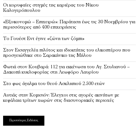
Οι κορυφαίες στιγμές της καριέρας του Νίκου
Καλογερόπουλου
«Εξοικονομώ – Επιχειρώ»: Παράταση έως τις 30 Νοεμβρίου για
περισσότερες από 400 επιχειρήσεις
Το Γουέστ Εντ έγινε «ζώνη των ζόμπι»
Στον Εισαγγελέα πιλότος και ιδιοκτήτης του ελικοπτέρου που
προσγειώθηκε στο Σαρακήνικο της Μήλου
Φωτιά στον Κουβαρά: 112 για εκκένωση του Αγ. Στυλιανού –
Διακοπή κυκλοφορίας στη Λεωφόρο Λαυρίου
Στο φως άγαλμα του θεού Ασκληπιού 2.500 ετών
Αυτιάς στην Κομισιόν: Έλεγχοι στις αγορές ακινήτων με
κεφάλαια τρίτων χωρών στις διασυνοριακές περιοχές
Περισσότερες Ειδήσεις