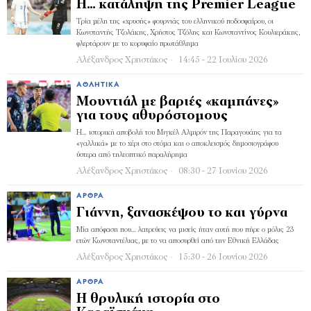
Η… κατάληψη της Premier League
Τρία μέλη της «χρυσής» φουρνιάς του ελληνικού ποδοσφαίρου, οι
Κωνσταντής Τζολάκης, Χρήστος Τζόλης και Κωνσταντίνος Κουλιεράκης,
φλερτάρουν με το κορυφαίο πρωτάθλημα
Αλέξανδρος Χρηστάκος
14:45 - 22 Ιουλίου 2026
ΑΘΛΗΤΙΚΆ
Μουντιάλ με βαριές «καμπάνες»
για τους αθυρόστομους
Η… ιστορική αποβολή του Μιγκέλ Αλμιρόν της Παραγουάης για τα
«γαλλικά» με το χέρι στο στόμα και ο αποκλεισμός δημοσιογράφου
ύστερα από τηλεοπτικό παραλήρημα
Αλέξανδρος Χρηστάκος
08:30 - 27 Ιουνίου 2026
ΆΡΘΡΑ
Γιάννη, ξανασκέψου το και γύρνα
Μία απόφαση που… λατρεύεις να μισείς ήταν αυτή που πήρε ο μόλις 23
ετών Κωνσταντέλιας, με το να αποσυρθεί από την Εθνική Ελλάδας
Αλέξανδρος Χρηστάκος
15:30 - 26 Ιουνίου 2026
ΆΡΘΡΑ
Η θρυλική ιστορία στο