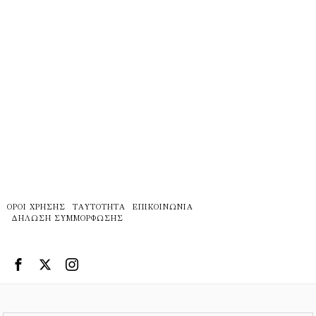
ΌΡΟΙ ΧΡΉΣΗΣ
ΤΑΥΤΌΤΗΤΑ
ΕΠΙΚΟΙΝΩΝΊΑ
ΔΉΛΩΣΗ ΣΥΜΜΌΡΦΩΣΗΣ