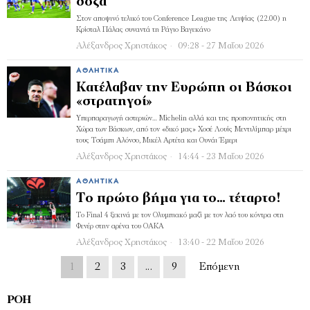
δόξα
Στον αποψινό τελικό του Conference League της Λειψίας (22.00) η
Κρίσταλ Πάλας συναντά τη Ράγιο Βαγεκάνο
Αλέξανδρος Χρηστάκος
09:28 - 27 Μαΐου 2026
ΑΘΛΗΤΙΚΆ
Κατέλαβαν την Ευρώπη οι Βάσκοι
«στρατηγοί»
Υπερπαραγωγή αστεριών… Michelin αλλά και της προπονητικής στη
Χώρα των Βάσκων, από τον «δικό μας» Χοσέ Λουίς Μεντιλίμπαρ μέχρι
τους Τσάμπι Αλόνσο, Μικέλ Αρτέτα και Ουνάι Έμερι
Αλέξανδρος Χρηστάκος
14:44 - 23 Μαΐου 2026
ΑΘΛΗΤΙΚΆ
Το πρώτο βήμα για το… τέταρτο!
Το Final 4 ξεκινά με τον Ολυμπιακό μαζί με τον λαό του κόντρα στη
Φενέρ στην αρένα του ΟΑΚΑ
Αλέξανδρος Χρηστάκος
13:40 - 22 Μαΐου 2026
1
2
3
…
9
Επόμενη
ΡΟΉ