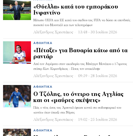
«Θύελλα» κατά του εμποράκου
Ινφαντίνο
Μέτωπο UEFA και ΕΕ κατά του σχεδίου της FIFA να δώσει σε επενδυτές
ποσοστό του Μουντιάλ και των τελεσιγράφων
Αλέξανδρος Χρηστάκος
13:48 - 30 Ιουλίου 2026
ΑΘΛΗΤΙΚΆ
«Πέταξε» για Βαυαρία κάτω από τα
ραντάρ
Από τον Ατρόμητο στην ακαδημία της Μπάγερν Μονάχου ο 17χρονος
στόπερ Κων. Καρανδρίκας - Ποιος τον ανακάλυψε
Αλέξανδρος Χρηστάκος
09:59 - 28 Ιουλίου 2026
ΑΘΛΗΤΙΚΆ
Ο Τζόλης, το όνειρο της Αγγλίας
και οι «μαύρες σκέψεις»
Πώς ο νέος άσος της Άρσεναλ έφτασε κοντά στο ποδοσφαιρικό του
«αντίο» όταν έπαιζε στη Νόριτς
Αλέξανδρος Χρηστάκος
19:02 - 25 Ιουλίου 2026
ΑΘΛΗΤΙΚΆ