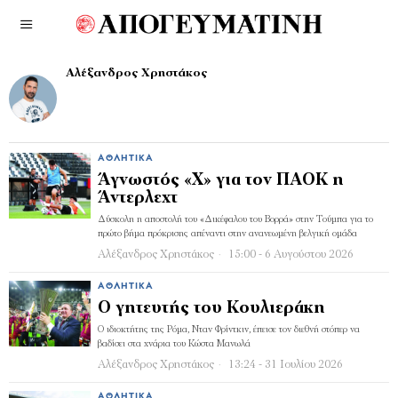
Αλέξανδρος Χρηστάκος
ΑΘΛΗΤΙΚΆ
Άγνωστός «Χ» για τον ΠΑΟΚ η
Άντερλεχτ
Δύσκολη η αποστολή του «Δικέφαλου του Βορρά» στην Τούμπα για το
πρώτο βήμα πρόκρισης απέναντι στην ανανεωμένη βελγική ομάδα
Αλέξανδρος Χρηστάκος
15:00 - 6 Αυγούστου 2026
ΑΘΛΗΤΙΚΆ
Ο γητευτής του Κουλιεράκη
Ο ιδιοκτήτης της Ρόμα, Νταν Φρίντκιν, έπεισε τον διεθνή στόπερ να
βαδίσει στα χνάρια του Κώστα Μανωλά
Αλέξανδρος Χρηστάκος
13:24 - 31 Ιουλίου 2026
ΑΘΛΗΤΙΚΆ