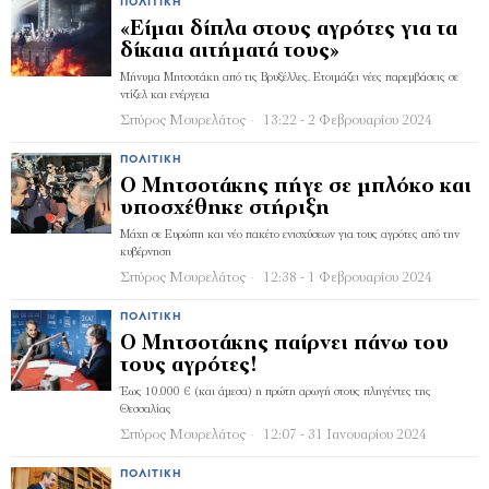
ΠΟΛΙΤΙΚΉ
«Είμαι δίπλα στους αγρότες για τα
δίκαια αιτήματά τους»
Μήνυμα Μητσοτάκη από τις Βρυξέλλες. Ετοιμάζει νέες παρεμβάσεις σε
ντίζελ και ενέργεια
Σπύρος Μουρελάτος
13:22 - 2 Φεβρουαρίου 2024
ΠΟΛΙΤΙΚΉ
Ο Μητσοτάκης πήγε σε μπλόκο και
υποσχέθηκε στήριξη
Μάχη σε Ευρώπη και νέο πακέτο ενισχύσεων για τους αγρότες από την
κυβέρνηση
Σπύρος Μουρελάτος
12:38 - 1 Φεβρουαρίου 2024
ΠΟΛΙΤΙΚΉ
Ο Μητσοτάκης παίρνει πάνω του
τους αγρότες!
Έως 10.000 € (και άμεσα) η πρώτη αρωγή στους πληγέντες της
Θεσσαλίας
Σπύρος Μουρελάτος
12:07 - 31 Ιανουαρίου 2024
ΠΟΛΙΤΙΚΉ