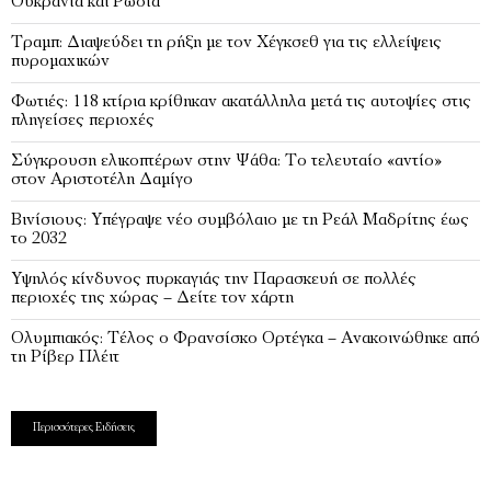
Ουκρανία και Ρωσία
Τραμπ: Διαψεύδει τη ρήξη με τον Χέγκσεθ για τις ελλείψεις
πυρομαχικών
Φωτιές: 118 κτίρια κρίθηκαν ακατάλληλα μετά τις αυτοψίες στις
πληγείσες περιοχές
Σύγκρουση ελικοπτέρων στην Ψάθα: Tο τελευταίο «αντίο»
στον Αριστοτέλη Δαμίγο
Βινίσιους: Υπέγραψε νέο συμβόλαιο με τη Ρεάλ Μαδρίτης έως
το 2032
Υψηλός κίνδυνος πυρκαγιάς την Παρασκευή σε πολλές
περιοχές της χώρας – Δείτε τον χάρτη
Ολυμπιακός: Τέλος ο Φρανσίσκο Ορτέγκα – Ανακοινώθηκε από
τη Ρίβερ Πλέιτ
Περισσότερες Ειδήσεις