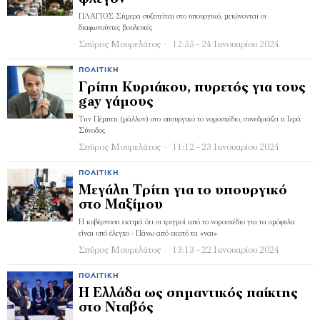
ΠΛΑΓΙΟΣ Σήμερα συζητείται στο υπουργικό, μειώνονται οι
διαφωνούντες βουλευτές
Σπύρος Μουρελάτος
12:55 - 24 Ιανουαρίου 2024
ΠΟΛΙΤΙΚΉ
Γρίπη Κυριάκου, πυρετός για τους
gay γάμους
Την Πέμπτη (μάλλον) στο υπουργικό το νομοσχέδιο, συνεδριάζει η Ιερά
Σύνοδος
Σπύρος Μουρελάτος
11:12 - 23 Ιανουαρίου 2024
ΠΟΛΙΤΙΚΉ
Μεγάλη Τρίτη για το υπουργικό
στο Μαξίμου
Η κυβέρνηση εκτιμά ότι οι τριγμοί από το νομοσχέδιο για τα ομόφυλα
είναι υπό έλεγχο - Πάνω από εκατό τα «ναι»
Σπύρος Μουρελάτος
13:13 - 22 Ιανουαρίου 2024
ΠΟΛΙΤΙΚΉ
Η Ελλάδα ως σημαντικός παίκτης
στο Νταβός