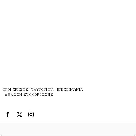
ΌΡΟΙ ΧΡΉΣΗΣ
ΤΑΥΤΌΤΗΤΑ
ΕΠΙΚΟΙΝΩΝΊΑ
ΔΉΛΩΣΗ ΣΥΜΜΌΡΦΩΣΗΣ