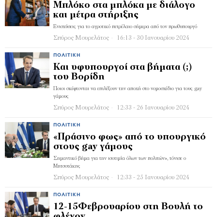
Μπλόκο στα μπλόκα με διάλογο
και μέτρα στήριξης
Ενισχύσεις για το αγροτικό πετρέλαιο σήμερα από τον πρωθυπουργό
Σπύρος Μουρελάτος
16:13 - 30 Ιανουαρίου 2024
ΠΟΛΙΤΙΚΉ
Και υφυπουργοί στα βήματα (;)
του Βορίδη
Ποιοι σκέφτονται να επιλέξουν την αποχή στο νομοσχέδιο για τους gay
γάμους
Σπύρος Μουρελάτος
12:33 - 26 Ιανουαρίου 2024
ΠΟΛΙΤΙΚΉ
«Πράσινο φως» από το υπουργικό
στους gay γάμους
Σημαντικό βήμα για την ισοτιμία όλων των πολιτών», τόνισε ο
Μητσοτάκης
Σπύρος Μουρελάτος
12:33 - 25 Ιανουαρίου 2024
ΠΟΛΙΤΙΚΉ
12-15Φεβρουαρίου στη Βουλή το
φλέγον