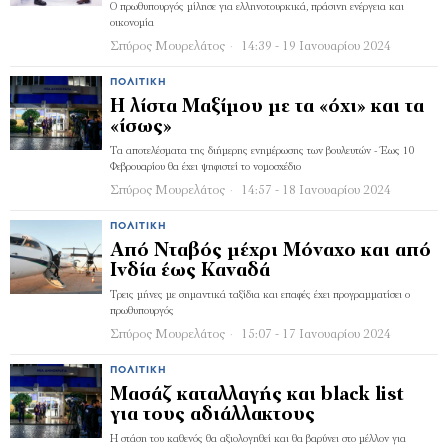
Ο πρωθυπουργός μίλησε για ελληνοτουρκικά, πράσινη ενέργεια και
οικονομία
Σπύρος Μουρελάτος
14:39 - 19 Ιανουαρίου 2024
ΠΟΛΙΤΙΚΉ
Η λίστα Μαξίμου με τα «όχι» και τα
«ίσως»
Τα αποτελέσματα της διήμερης ενημέρωσης των βουλευτών - Έως 10
Φεβρουαρίου θα έχει ψηφιστεί το νομοσχέδιο
Σπύρος Μουρελάτος
14:57 - 18 Ιανουαρίου 2024
ΠΟΛΙΤΙΚΉ
Από Νταβός μέχρι Μόναχο και από
Ινδία έως Καναδά
Τρεις μήνες με σημαντικά ταξίδια και επαφές έχει προγραμματίσει ο
πρωθυπουργός
Σπύρος Μουρελάτος
15:07 - 17 Ιανουαρίου 2024
ΠΟΛΙΤΙΚΉ
Μασάζ καταλλαγής και black list
για τους αδιάλλακτους
Η στάση του καθενός θα αξιολογηθεί και θα βαρύνει στο μέλλον για