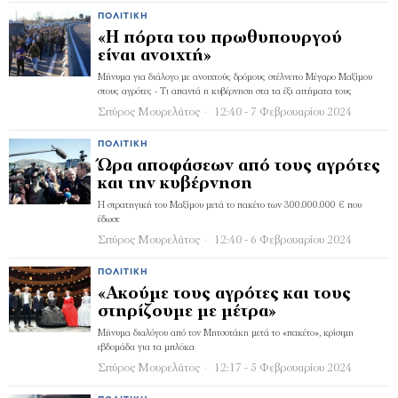
ΠΟΛΙΤΙΚΉ
«Η πόρτα του πρωθυπουργού
είναι ανοιχτή»
Μήνυμα για διάλογο με ανοιχτούς δρόμους στέλνειτο Μέγαρο Μαξίμου
στους αγρότες - Τι απαντά η κυβέρνηση στα τα έξι αιτήματα τους
Σπύρος Μουρελάτος
12:40 - 7 Φεβρουαρίου 2024
ΠΟΛΙΤΙΚΉ
Ώρα αποφάσεων από τους αγρότες
και την κυβέρνηση
Η στρατηγική του Μαξίμου μετά το πακέτο των 300.000.000 € που
έδωσε
Σπύρος Μουρελάτος
12:40 - 6 Φεβρουαρίου 2024
ΠΟΛΙΤΙΚΉ
«Ακούμε τους αγρότες και τους
στηρίζουμε με μέτρα»
Μήνυμα διαλόγου από τον Μητσοτάκη μετά το «πακέτο», κρίσιμη
εβδομάδα για τα μπλόκα
Σπύρος Μουρελάτος
12:17 - 5 Φεβρουαρίου 2024