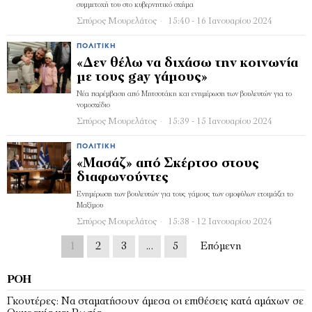
συμμετοχή του στο κυβερνητικό σχήμα
Σπύρος Μουρελάτος
15:40 - 16 Ιανουαρίου 2024
ΠΟΛΙΤΙΚΉ
«Δεν θέλω να διχάσω την κοινωνία
με τους gay γάμους»
Νέα παρέμβαση από Μητσοτάκη και ενημέρωση των βουλευτών για το
νομοσχέδιο
Σπύρος Μουρελάτος
15:39 - 15 Ιανουαρίου 2024
ΠΟΛΙΤΙΚΉ
«Μασάζ» από Σκέρτσο στους
διαφωνούντες
Ενημέρωση των βουλευτών για τους γάμους των ομοφύλων ετοιμάζει το
Μαξίμου
Σπύρος Μουρελάτος
15:38 - 12 Ιανουαρίου 2024
1
2
3
…
5
Επόμενη
ΡΟΉ
Γκουτέρες: Να σταματήσουν άμεσα οι επιθέσεις κατά αμάχων σε