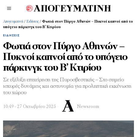
Απογευματινή
/
Ειδήσεις
/
Φωτιά στον Πύργο Αθηνών – Πυκνοί καπνοί από το
υπόγειο πάρκινγκ του Β’ Κτιρίου
ΕΙΔΉΣΕΙΣ
Φωτιά στον Πύργο Αθηνών –
Πυκνοί καπνοί από το υπόγειο
πάρκινγκ του Β’ Κτιρίου
Σε εξέλιξη επιχείρηση της Πυροσβεστικής – Στο σημείο
ισχυρές δυνάμεις και αστυνομία για προληπτική εκκένωση
του χώρου
10:49 - 27 Οκτωβρίου 2025
Newsroom