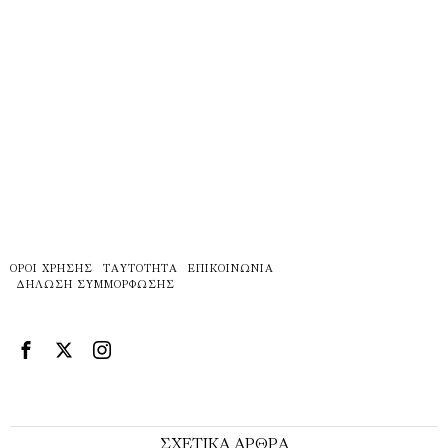
ΌΡΟΙ ΧΡΉΣΗΣ
ΤΑΥΤΌΤΗΤΑ
ΕΠΙΚΟΙΝΩΝΊΑ
ΔΉΛΩΣΗ ΣΥΜΜΌΡΦΩΣΗΣ
ΣΧΕΤΙΚΑ ΑΡΘΡΑ