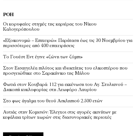
ΡΟΉ
Οι κορυφαίες στιγμές της καριέρας του Νίκου
Καλογερόπουλου
«Εξοικονομώ – Επιχειρώ»: Παράταση έως τις 30 Νοεμβρίου για
περισσότερες από 400 επιχειρήσεις
Το Γουέστ Εντ έγινε «ζώνη των ζόμπι»
Στον Εισαγγελέα πιλότος και ιδιοκτήτης του ελικοπτέρου που
προσγειώθηκε στο Σαρακήνικο της Μήλου
Φωτιά στον Κουβαρά: 112 για εκκένωση του Αγ. Στυλιανού –
Διακοπή κυκλοφορίας στη Λεωφόρο Λαυρίου
Στο φως άγαλμα του θεού Ασκληπιού 2.500 ετών
Αυτιάς στην Κομισιόν: Έλεγχοι στις αγορές ακινήτων με
κεφάλαια τρίτων χωρών στις διασυνοριακές περιοχές