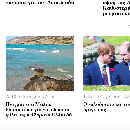
«ανάσα» για την Αττική οδό
ύψος της 
Καθυστερή
ρεύματα κ
23:18 - 6 Αυγούστου 2026
12:55 - 6 Αυγούστου 202
Πνιγμός στα Μάλια:
Ο «πλούσιος» και ο
Θυσιάστηκε για να σώσει τη
πρίγκιπας
φίλη της η 42χρονη Ολλανδή