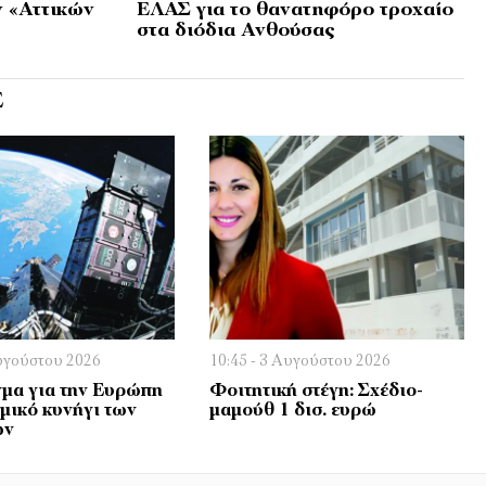
 «Αττικών
ΕΛΑΣ για το θανατηφόρο τροχαίο
στα διόδια Ανθούσας
Σ
Αυγούστου 2026
10:45 - 3 Αυγούστου 2026
μα για την Ευρώπη
Φοιτητική στέγη: Σχέδιο-
ημικό κυνήγι των
μαμούθ 1 δισ. ευρώ
ών