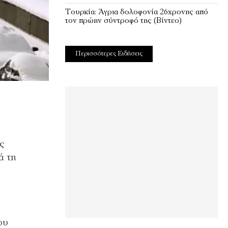
Τουρκία: Άγρια δολοφονία 26χρονης από
τον πρώην σύντροφό της (Βίντεο)
Περισσότερες Ειδήσεις
ς
ά τη
ου