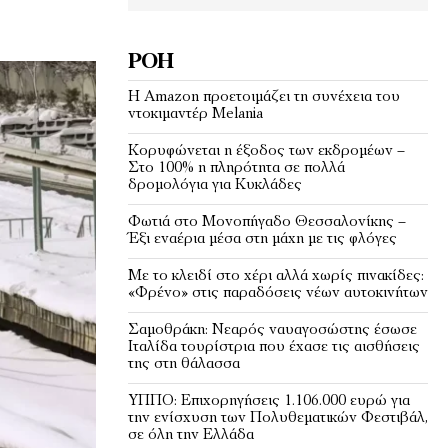
ΡΟΉ
Η Amazon προετοιμάζει τη συνέχεια του
ντοκιμαντέρ Melania
Κορυφώνεται η έξοδος των εκδρομέων –
Στο 100% η πληρότητα σε πολλά
δρομολόγια για Κυκλάδες
Φωτιά στο Μονοπήγαδο Θεσσαλονίκης –
Έξι εναέρια μέσα στη μάχη με τις φλόγες
Με το κλειδί στο χέρι αλλά χωρίς πινακίδες:
«Φρένο» στις παραδόσεις νέων αυτοκινήτων
Σαμοθράκη: Νεαρός ναυαγοσώστης έσωσε
Ιταλίδα τουρίστρια που έχασε τις αισθήσεις
της στη θάλασσα
ΥΠΠΟ: Επιχορηγήσεις 1.106.000 ευρώ για
την ενίσχυση των Πολυθεματικών Φεστιβάλ,
σε όλη την Ελλάδα