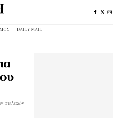
ΣΜΌΣ
DAILY MAIL
ια
του
ών στελεχών