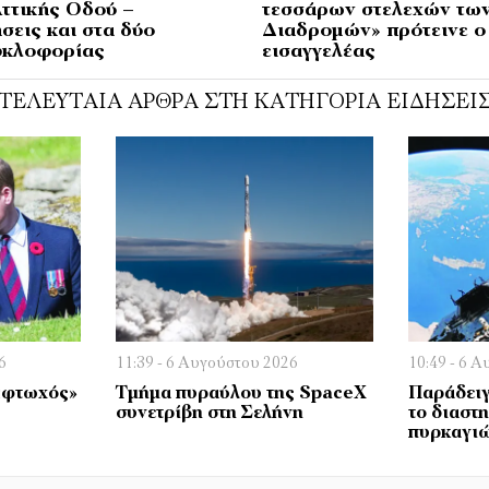
Αττικής Οδού –
τεσσάρων στελεχών των
σεις και στα δύο
Διαδρομών» πρότεινε ο
υκλοφορίας
εισαγγελέας
ΤΕΛΕΥΤΑΊΑ ΆΡΘΡΑ ΣΤΗ ΚΑΤΗΓΟΡΊΑ ΕΙΔΉΣΕΙ
6
11:39 - 6 Αυγούστου 2026
10:49 - 6 
 «φτωχός»
Τμήμα πυραύλου της SpaceX
Παράδειγ
συνετρίβη στη Σελήνη
το διαστ
πυρκαγι