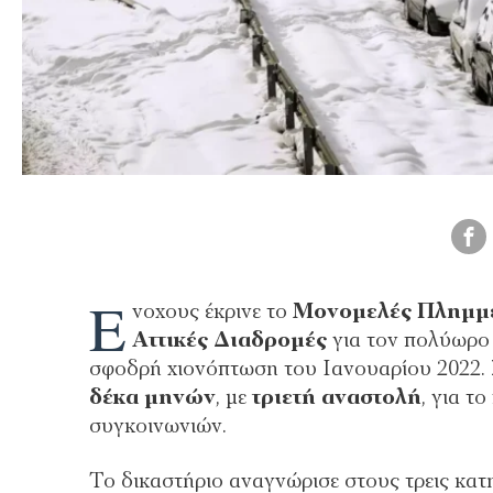
Έ
νοχους έκρινε το
Μονομελές Πλημμε
Αττικές Διαδρομές
για τον πολύωρο
σφοδρή χιονόπτωση του Ιανουαρίου 2022. 
δέκα μηνών
, με
τριετή αναστολή
, για τ
συγκοινωνιών.
Το δικαστήριο αναγνώρισε στους τρεις κα