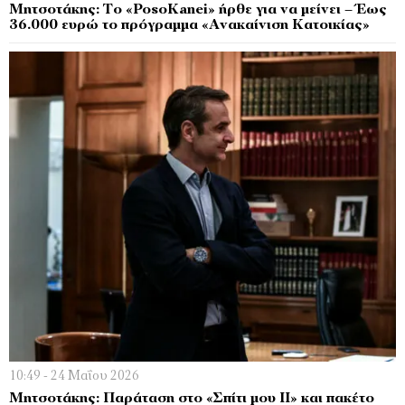
Μητσοτάκης: Το «PosoKanei» ήρθε για να μείνει – Έως
36.000 ευρώ το πρόγραμμα «Ανακαίνιση Κατοικίας»
10:49 - 24 Μαΐου 2026
Μητσοτάκης: Παράταση στο «Σπίτι μου ΙΙ» και πακέτο