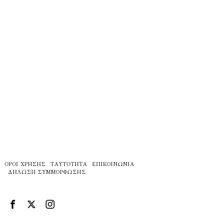
ΌΡΟΙ ΧΡΉΣΗΣ
ΤΑΥΤΌΤΗΤΑ
ΕΠΙΚΟΙΝΩΝΊΑ
ΔΉΛΩΣΗ ΣΥΜΜΌΡΦΩΣΗΣ