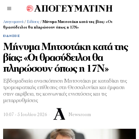
Απογευματινή
/
Ειδήσεις
/
Μήνυμα Μητσοτάκη κατά της βίας: «Οι
θρασύδειλοι θα πληρώσουν όπως η 17Ν»
ΕΙΔΉΣΕΙΣ
Μήνυμα Μητσοτάκη κατά της
βίας: «Οι θρασύδειλοι θα
πληρώσουν όπως η 17Ν»
Εβδομαδιαία ανασκόπηση Μητσοτάκη με καταδίκη της
τρομοκρατικής επίθεσης στη Θεσσαλονίκη και έμφαση
στην ακρίβεια, τις κοινωνικές ενισχύσεις και τις
μεταρρυθμίσεις
10:07 - 5 Ιουλίου 2026
Newsroom