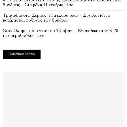
Φωτιά στο Στεφάνι Κορινθίας: Ενισχύθηκαν οι πυροσβεστικές
δυνάμεις – Στη μάχη 11 εναέρια μέσα
Τραγωδία στις Σέρρες: «Τα έχασα όλα» – Συγκλονίζει ο
πατέρας και σύζυγος των θυμάτων
Στον Ολυμπιακό ο γιος του Τζιοβάνι – Εντάχθηκε στην Κ-23
των «ερυθρόλευκων»
Περισσότερες Ειδήσεις