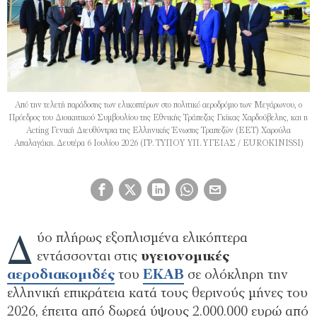
Από την τελετή παράδοσης των ελικοπτέρων στο πολιτικό αεροδρόμιο των Μεγάρωνου, ο
Πρόεδρος του Διοικητικού Συμβουλίου της Εθνικής Τράπεζας Γκίκας Χαρδούβελης, και η
Acting Γενική Διευθύντρια της Ελληνικής Ένωσης Τραπεζών (ΕΕΤ) Χαρούλα
Απαλαγάκη. Δευτέρα 6 Ιουλίου 2026 (ΓΡ. ΤΥΠΟΥ ΥΠ. ΥΓΕΙΑΣ / EUROKINISSI)
Δ
ύο πλήρως εξοπλισμένα ελικόπτερα
εντάσσονται στις
υγειονομικές
αεροδιακομιδές
του
ΕΚΑΒ
σε ολόκληρη την
ελληνική επικράτεια κατά τους θερινούς μήνες του
2026, έπειτα από δωρεά ύψους 2.000.000 ευρώ από