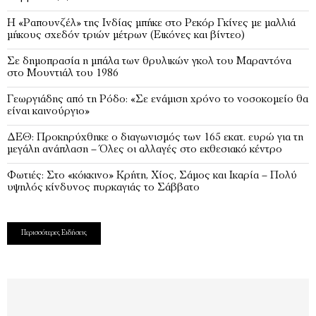
Η «Ραπουνζέλ» της Ινδίας μπήκε στο Ρεκόρ Γκίνες με μαλλιά
μήκους σχεδόν τριών μέτρων (Εικόνες και βίντεο)
Σε δημοπρασία η μπάλα των θρυλικών γκολ του Μαραντόνα
στο Μουντιάλ του 1986
Γεωργιάδης από τη Ρόδο: «Σε ενάμιση χρόνο το νοσοκομείο θα
είναι καινούργιο»
ΔΕΘ: Προκηρύχθηκε ο διαγωνισμός των 165 εκατ. ευρώ για τη
μεγάλη ανάπλαση – Όλες οι αλλαγές στο εκθεσιακό κέντρο
Φωτιές: Στο «κόκκινο» Κρήτη, Χίος, Σάμος και Ικαρία – Πολύ
υψηλός κίνδυνος πυρκαγιάς το Σάββατο
Περισσότερες Ειδήσεις