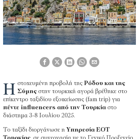
Η
στοχευμένη προβολή της
Ρόδου και της
Σύμης
στην τουρκική αγορά βρέθηκε στο
επίκεντρο ταξιδίου εξοικείωσης (fam trip) για
πέντε influencers από την Τουρκία
στο
διάστημα 3-8 Ιουλίου 2025.
Το ταξίδι διοργάνωσε η
Υπηρεσία ΕΟΤ
Τουρκίας
, σε συνεργασία με το Γενικό Προξενείο