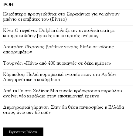
ΡΟΉ
Ελικόπτερο προσγειώθηκε στο Σαρακήνικο για να κάνουν
μπάνιο οι επιβάτες του (Bίντεο)
Κίνα: Ο τυφώνας Dolphin έπληξε την ανατολική ακτή με
καταρρακτώδεις βροχές και ισχυρούς ανέμους
Λουτράκι: 75χρονος βρέθηκε νεκρός δίπλα σε κάδους
απορριμμάτων
Τουρνάς: «Πάνω από 400 πυρκαγιές σε δέκα ημέρες»
Κάρπαθος: Παλιά πυρομαχικά εντοπίστηκαν στο Αρδάνι –
Απαγορεύτηκε η κολύμβηση
Από τη Γη στη Σελήνη: Μια τυχαία πρόσκρουση πυραύλου
ανοίγει νέο κεφάλαιο στην επιστημονική έρευνα
Δημογραφική γήρανση: Στην 5η θέση παγκοσμίως η Ελλάδα
στους άνω των 65 ετών
Περισσότερες Ειδήσεις