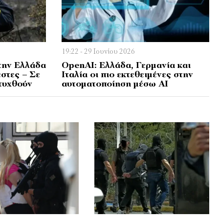
19:22 - 29 Ιουνίου 2026
την Ελλάδα
OpenAI: Ελλάδα, Γερμανία και
στες – Σε
Ιταλία οι πιο εκτεθειμένες στην
τυχθούν
αυτοματοποίηση μέσω AI