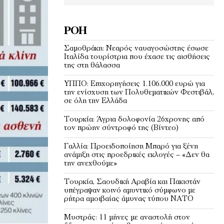
ΡΟΉ
Σαμοθράκη: Νεαρός ναυαγοσώστης έσωσε
Ιταλίδα τουρίστρια που έχασε τις αισθήσεις
της στη θάλασσα
ΥΠΠΟ: Επιχορηγήσεις 1.106.000 ευρώ για
την ενίσχυση των Πολυθεματικών Φεστιβάλ,
σε όλη την Ελλάδα
Τουρκία: Άγρια δολοφονία 26χρονης από
τον πρώην σύντροφό της (Βίντεο)
Γαλλία: Προειδοποίηση Μπαρό για ξένη
ανάμιξη στις προεδρικές εκλογές – «Δεν θα
την ανεχθούμε»
Τουρκία, Σαουδική Αραβία και Πακιστάν
υπέγραψαν κοινό αμυντικό σύμφωνο με
ρήτρα αμοιβαίας άμυνας τύπου ΝΑΤΟ
Μυστράς: 11 μήνες με αναστολή στον