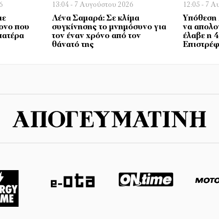
6
13:04 - 7 Αυγούστου 2026
12:05 - 7 
με
Λένα Σαμαρά: Σε κλίμα
Υπόθεση 
ονο που
συγκίνησης το μνημόσυνο για
να απολο
πατέρα
τον έναν χρόνο από τον
έλαβε η 
θάνατό της
Επιστρέφ