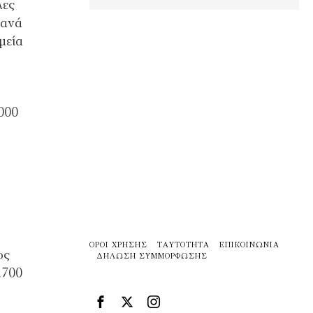
λες
 ανά
μεία
000
ΌΡΟΙ ΧΡΉΣΗΣ
ΤΑΥΤΌΤΗΤΑ
ΕΠΙΚΟΙΝΩΝΊΑ
ος
ΔΉΛΩΣΗ ΣΥΜΜΌΡΦΩΣΗΣ
.700