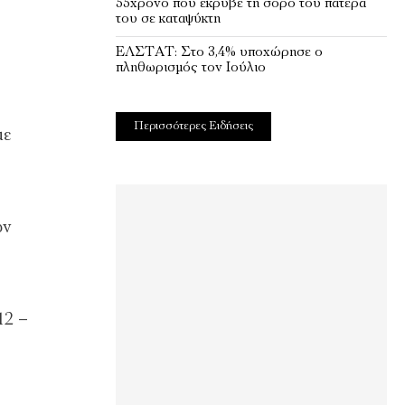
55χρονο που έκρυβε τη σορό του πατέρα
του σε καταψύκτη
EΛΣΤΑΤ: Στο 3,4% υποχώρησε ο
πληθωρισμός τον Ιούλιο
Περισσότερες Ειδήσεις
με
ων
12 –