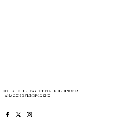
ΌΡΟΙ ΧΡΉΣΗΣ
ΤΑΥΤΌΤΗΤΑ
ΕΠΙΚΟΙΝΩΝΊΑ
ΔΉΛΩΣΗ ΣΥΜΜΌΡΦΩΣΗΣ