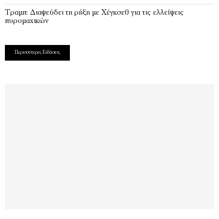
Τραμπ: Διαψεύδει τη ρήξη με Χέγκσεθ για τις ελλείψεις
πυρομαχικών
Περισσότερες Ειδήσεις