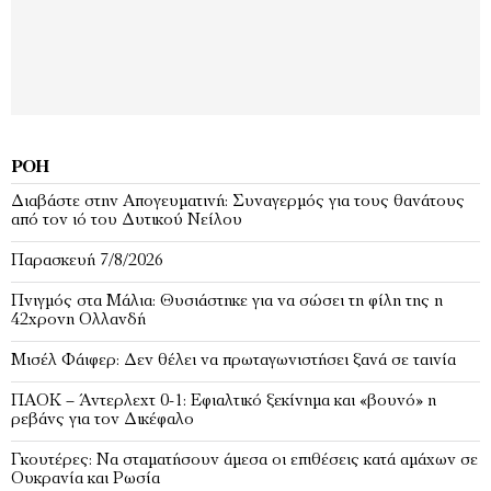
ΡΟΉ
Διαβάστε στην Απογευματινή: Συναγερμός για τους θανάτους
από τον ιό του Δυτικού Νείλου
Παρασκευή 7/8/2026
Πνιγμός στα Μάλια: Θυσιάστηκε για να σώσει τη φίλη της η
42χρονη Ολλανδή
Μισέλ Φάιφερ: Δεν θέλει να πρωταγωνιστήσει ξανά σε ταινία
ΠΑΟΚ – Άντερλεχτ 0-1: Εφιαλτικό ξεκίνημα και «βουνό» η
ρεβάνς για τον Δικέφαλο
Γκουτέρες: Να σταματήσουν άμεσα οι επιθέσεις κατά αμάχων σε
Ουκρανία και Ρωσία