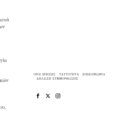
κευή
των
γία
ΌΡΟΙ ΧΡΉΣΗΣ
ΤΑΥΤΌΤΗΤΑ
ΕΠΙΚΟΙΝΩΝΊΑ
ΔΉΛΩΣΗ ΣΥΜΜΌΡΦΩΣΗΣ
ικών
ου,