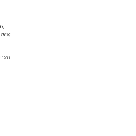
υ,
σεις
 και