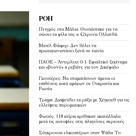
ΡΟΉ
Πνιγμός στα Μάλια: Θυσιάστηκε για να
σώσει τη φίλη της η 42χρονη Ολλανδή
Μισέλ Φάιφερ: Δεν θέλει να
πρωταγωνιστήσει ξανά σε ταινία
ΠΑΟΚ – Άντερλεχτ 0-1: Εφιαλτικό ξεκίνημα
και «βουνό» η ρεβάνς για τον Δικέφαλο
Γκουτέρες: Να σταματήσουν άμεσα οι
επιθέσεις κατά αμάχων σε Ουκρανία και
Ρωσία
Τραμπ: Διαψεύδει τη ρήξη με Χέγκσεθ για τις
ελλείψεις πυρομαχικών
Φωτιές: 118 κτίρια κρίθηκαν ακατάλληλα
μετά τις αυτοψίες στις πληγείσες περιοχές
Σύγκρουση ελικοπτέρων στην Ψάθα: Tο