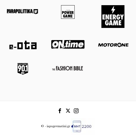
© - iapogevmatini.gr