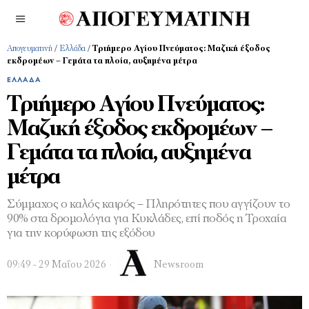
Απογευματινή
/
Ελλάδα
/
Τριήμερο Αγίου Πνεύματος: Μαζική έξοδος
εκδρομέων – Γεμάτα τα πλοία, αυξημένα μέτρα
ΕΛΛΆΔΑ
Τριήμερο Αγίου Πνεύματος:
Μαζική έξοδος εκδρομέων –
Γεμάτα τα πλοία, αυξημένα
μέτρα
Σύμμαχος ο καλός καιρός – Πληρότητες που αγγίζουν το
90% στα δρομολόγια για Κυκλάδες, επί ποδός η Τροχαία
για την κορύφωση της εξόδου
09:49 - 29 Μαΐου 2026
Newsroom