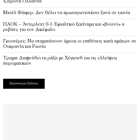
42χρονη Ολλανδή
Μισέλ Φάιφερ: Δεν θέλει να πρωταγωνιστήσει ξανά σε ταινία
ΠΑΟΚ – Άντερλεχτ 0-1: Εφιαλτικό ξεκίνημα και «βουνό» η
ρεβάνς για τον Δικέφαλο
Γκουτέρες: Να σταματήσουν άμεσα οι επιθέσεις κατά αμάχων σε
Ουκρανία και Ρωσία
Τραμπ: Διαψεύδει τη ρήξη με Χέγκσεθ για τις ελλείψεις
πυρομαχικών
Περισσότερες Ειδήσεις