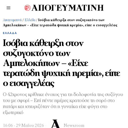
Απογευματινή
/
Ελλάδα
/
Ισόβια κάθειρξη στον συζυγοκτόνο των
Αμπελοκήπων – «Είχε τερατώδη ψυχική ηρεμία», είπε ο εισαγγελέας
ΕΛΛΆΔΑ
Ισόβια κάθειρξη στον
συζυγοκτόνο των
Αμπελοκήπων – «Είχε
τερατώδη ψυχική ηρεμία», είπε
ο εισαγγελέας
Ο 42χρονος κρίθηκε ένοχος για τη δολοφονία της συζύγου
του με σφυρί – Επί πέντε ημέρες κρατούσε τη σορό στο
πατάρι και ισχυριζόταν ότι η γυναίκα είχε φύγει στο
εξωτερικό
16:06 - 29 Μαΐου 2026
Newsroom