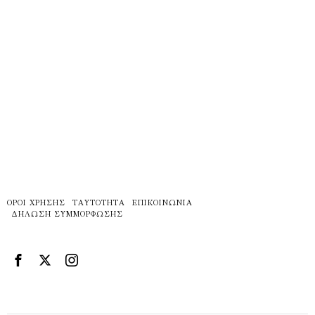
ΌΡΟΙ ΧΡΉΣΗΣ
ΤΑΥΤΌΤΗΤΑ
ΕΠΙΚΟΙΝΩΝΊΑ
ΔΉΛΩΣΗ ΣΥΜΜΌΡΦΩΣΗΣ