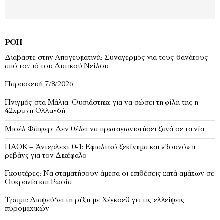
ΡΟΉ
Διαβάστε στην Απογευματινή: Συναγερμός για τους θανάτους
από τον ιό του Δυτικού Νείλου
Παρασκευή 7/8/2026
Πνιγμός στα Μάλια: Θυσιάστηκε για να σώσει τη φίλη της η
42χρονη Ολλανδή
Μισέλ Φάιφερ: Δεν θέλει να πρωταγωνιστήσει ξανά σε ταινία
ΠΑΟΚ – Άντερλεχτ 0-1: Εφιαλτικό ξεκίνημα και «βουνό» η
ρεβάνς για τον Δικέφαλο
Γκουτέρες: Να σταματήσουν άμεσα οι επιθέσεις κατά αμάχων σε
Ουκρανία και Ρωσία
Τραμπ: Διαψεύδει τη ρήξη με Χέγκσεθ για τις ελλείψεις
πυρομαχικών