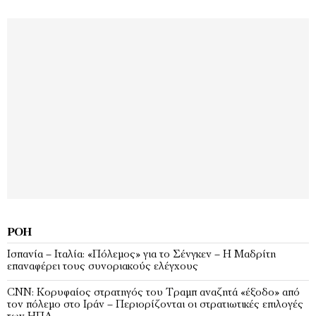
ΡΟΉ
Ισπανία – Ιταλία: «Πόλεμος» για το Σένγκεν – Η Μαδρίτη
επαναφέρει τους συνοριακούς ελέγχους
CNN: Κορυφαίος στρατηγός του Τραμπ αναζητά «έξοδο» από
τον πόλεμο στο Ιράν – Περιορίζονται οι στρατιωτικές επιλογές