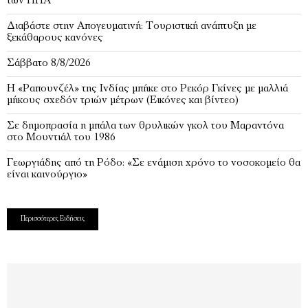
των ΗΠΑ
Διαβάστε στην Απογευματινή: Τουριστική ανάπτυξη με
ξεκάθαρους κανόνες
Σάββατο 8/8/2026
Η «Ραπουνζέλ» της Ινδίας μπήκε στο Ρεκόρ Γκίνες με μαλλιά
μήκους σχεδόν τριών μέτρων (Εικόνες και βίντεο)
Σε δημοπρασία η μπάλα των θρυλικών γκολ του Μαραντόνα
στο Μουντιάλ του 1986
Γεωργιάδης από τη Ρόδο: «Σε ενάμιση χρόνο το νοσοκομείο θα
είναι καινούργιο»
Περισσότερες Ειδήσεις