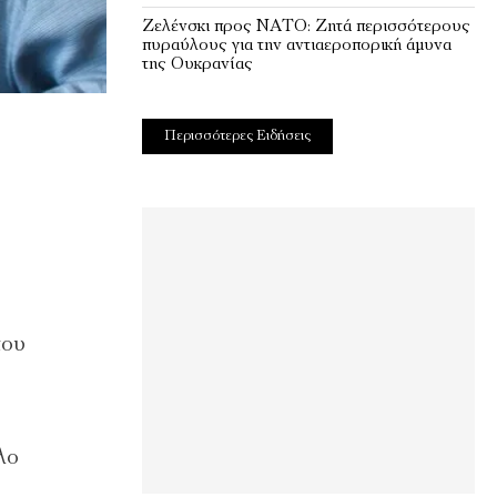
Ζελένσκι προς ΝΑΤΟ: Ζητά περισσότερους
πυραύλους για την αντιαεροπορική άμυνα
της Ουκρανίας
Περισσότερες Ειδήσεις
που
λο