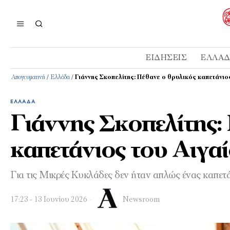
ΕΙΔΉΣΕΙΣ
ΕΛΛΆ
Απογευματινή
/
Ελλάδα
/
Γιάννης Σκοπελίτης: Πέθανε ο θρυλικός καπετάνιο
ΕΛΛΆΔΑ
Γιάννης Σκοπελίτης:
καπετάνιος του Αιγα
Για τις Μικρές Κυκλάδες δεν ήταν απλώς ένας καπετάν
17:23 - 13 Ιουνίου 2026
Newsroom