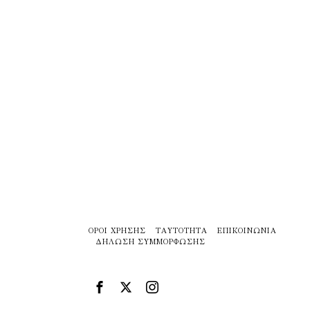
ΌΡΟΙ ΧΡΉΣΗΣ
ΤΑΥΤΌΤΗΤΑ
ΕΠΙΚΟΙΝΩΝΊΑ
ΔΉΛΩΣΗ ΣΥΜΜΌΡΦΩΣΗΣ