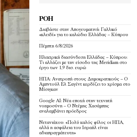
ΡΟΉ
Διαβάστε στην Απογευματινή: Γαλλικό
«κλειδί» για το καλώδιο Ελλάδας – Κύπρου
Πέμπτη 6/8/2026
Ηλεκτρική διασύνδεση Ελλάδας – Κύπρου:
Τι αλλάζει με την είσοδο της Meridiam στο
έργο των 1,9 δισ. ευρώ
ΗΠΑ: Ανατροπή στους Δημοκρατικούς – Ο
Αμπντούλ Ελ Σαγέντ κερδίζει το χρίσμα στο
Μίσιγκαν
Google AI: Νέα εποχή στην τεχνητή
νοημοσύνη – Ο Ντέμης Χασάμπης
αναλαμβάνει πρόεδρος
Νετανιάχου: «Πολύ καλός φίλος οι ΗΠΑ,
αλλά η ασφάλεια του Ισραήλ είναι
αδιαπραγμάτευτη»