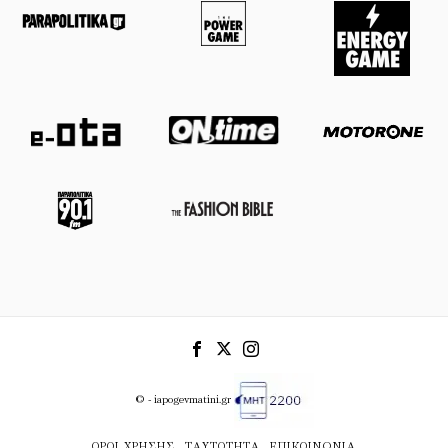
© - iapogevmatini.gr
ΌΡΟΙ ΧΡΉΣΗΣ
ΤΑΥΤΌΤΗΤΑ
ΕΠΙΚΟΙΝΩΝΊΑ