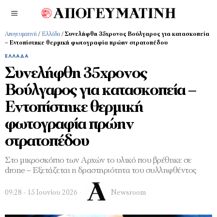
Απογευματινή
/
Ελλάδα
/
Συνελήφθη 35χρονος Βούλγαρος για κατασκοπεία
– Εντοπίστηκε θερμική φωτογραφία πρώην στρατοπέδου
ΕΛΛΆΔΑ
Συνελήφθη 35χρονος
Βούλγαρος για κατασκοπεία –
Εντοπίστηκε θερμική
φωτογραφία πρώην
στρατοπέδου
Στο μικροσκόπιο των Αρχών το υλικό που βρέθηκε σε
drone – Εξετάζεται η δραστηριότητα του συλληφθέντος
09:28 - 15 Ιουνίου 2026
Newsroom