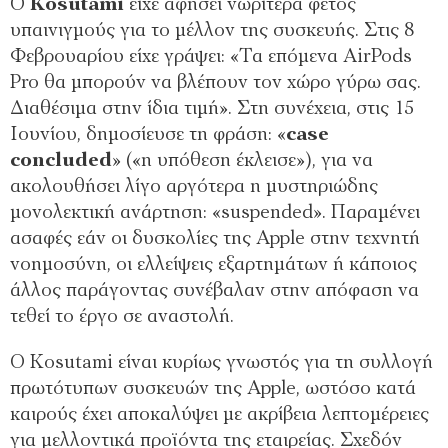
Ο
Kosutami
είχε αφήσει νωρίτερα φέτος
υπαινιγμούς για το μέλλον της συσκευής. Στις 8
Φεβρουαρίου είχε γράψει: «Τα επόμενα AirPods
Pro θα μπορούν να βλέπουν τον χώρο γύρω σας.
Διαθέσιμα στην ίδια τιμή». Στη συνέχεια, στις 15
Ιουνίου, δημοσίευσε τη φράση: «
case
concluded
» («η υπόθεση έκλεισε»), για να
ακολουθήσει λίγο αργότερα η μυστηριώδης
μονολεκτική ανάρτηση: «suspended». Παραμένει
ασαφές εάν οι δυσκολίες της Apple στην τεχνητή
νοημοσύνη, οι ελλείψεις εξαρτημάτων ή κάποιος
άλλος παράγοντας συνέβαλαν στην απόφαση να
τεθεί το έργο σε αναστολή.
Ο Kosutami είναι κυρίως γνωστός για τη συλλογή
πρωτότυπων συσκευών της Apple, ωστόσο κατά
καιρούς έχει αποκαλύψει με ακρίβεια λεπτομέρειες
για μελλοντικά προϊόντα της εταιρείας. Σχεδόν