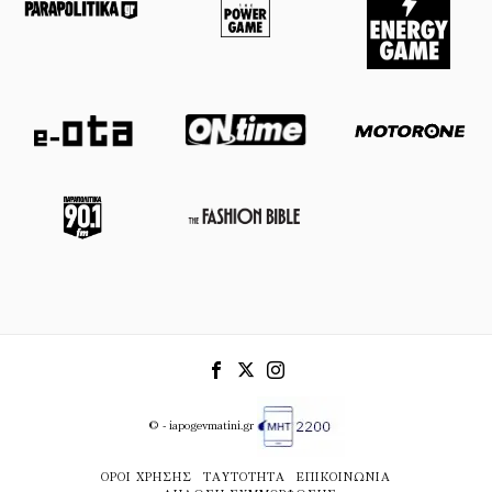
© - iapogevmatini.gr
ΌΡΟΙ ΧΡΉΣΗΣ
ΤΑΥΤΌΤΗΤΑ
ΕΠΙΚΟΙΝΩΝΊΑ