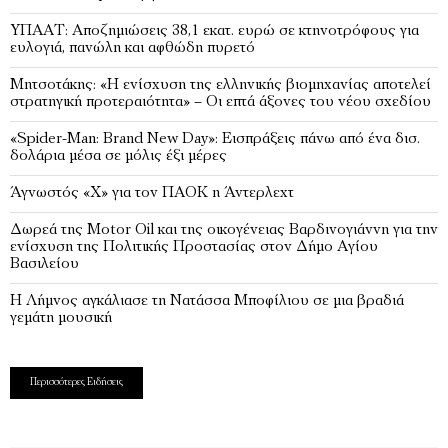
ΥΠΑΑΤ: Αποζημιώσεις 38,1 εκατ. ευρώ σε κτηνοτρόφους για
ευλογιά, πανώλη και αφθώδη πυρετό
Μητσοτάκης: «Η ενίσχυση της ελληνικής βιομηχανίας αποτελεί
στρατηγική προτεραιότητα» – Οι επτά άξονες του νέου σχεδίου
«Spider-Man: Brand New Day»: Εισπράξεις πάνω από ένα δισ.
δολάρια μέσα σε μόλις έξι μέρες
Άγνωστός «Χ» για τον ΠΑΟΚ η Άντερλεχτ
Δωρεά της Motor Oil και της οικογένειας Βαρδινογιάννη για την
ενίσχυση της Πολιτικής Προστασίας στον Δήμο Αγίου
Βασιλείου
Η Λήμνος αγκάλιασε τη Νατάσσα Μποφίλιου σε μια βραδιά
γεμάτη μουσική
Περισσότερες Ειδήσεις