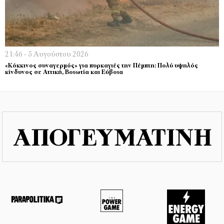
21:46 - 5 Αυγούστου 2026
«Κόκκινος συναγερμός» για πυρκαγιές την Πέμπτη: Πολύ υψηλός
κίνδυνος σε Αττική, Βοιωτία και Εύβοια