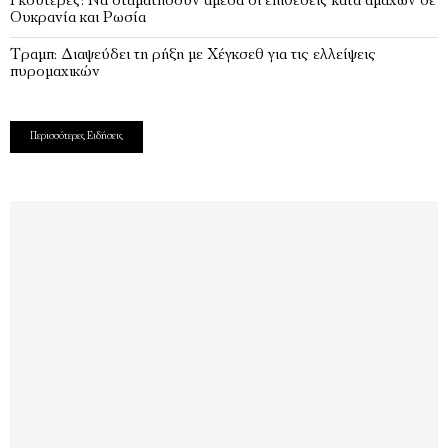
Γκουτέρες: Να σταματήσουν άμεσα οι επιθέσεις κατά αμάχων σε
Ουκρανία και Ρωσία
Τραμπ: Διαψεύδει τη ρήξη με Χέγκσεθ για τις ελλείψεις
πυρομαχικών
Περισσότερες Ειδήσεις