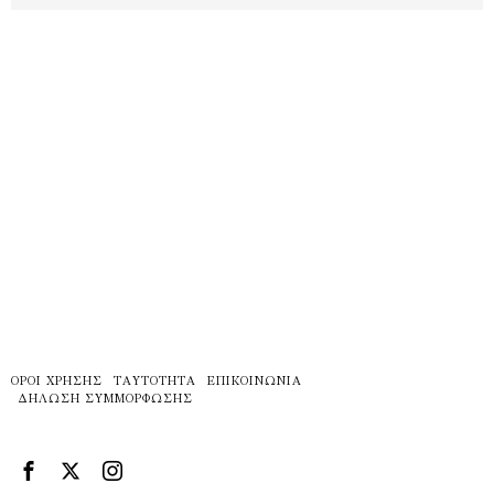
ΌΡΟΙ ΧΡΉΣΗΣ
ΤΑΥΤΌΤΗΤΑ
ΕΠΙΚΟΙΝΩΝΊΑ
ΔΉΛΩΣΗ ΣΥΜΜΌΡΦΩΣΗΣ