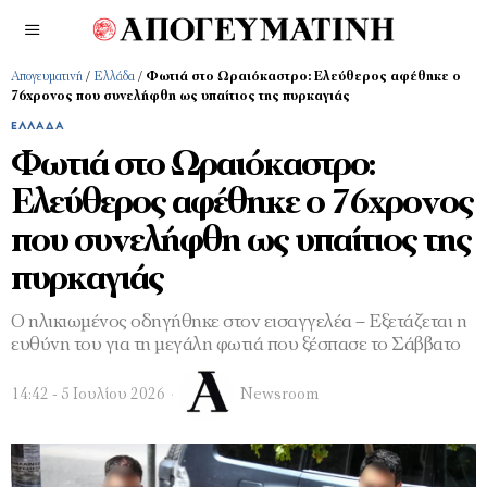
Απογευματινή
/
Ελλάδα
/
Φωτιά στο Ωραιόκαστρο: Ελεύθερος αφέθηκε ο
76χρονος που συνελήφθη ως υπαίτιος της πυρκαγιάς
ΕΛΛΆΔΑ
Φωτιά στο Ωραιόκαστρο:
Ελεύθερος αφέθηκε ο 76χρονος
που συνελήφθη ως υπαίτιος της
πυρκαγιάς
Ο ηλικιωμένος οδηγήθηκε στον εισαγγελέα – Εξετάζεται η
ευθύνη του για τη μεγάλη φωτιά που ξέσπασε το Σάββατο
14:42 - 5 Ιουλίου 2026
Newsroom