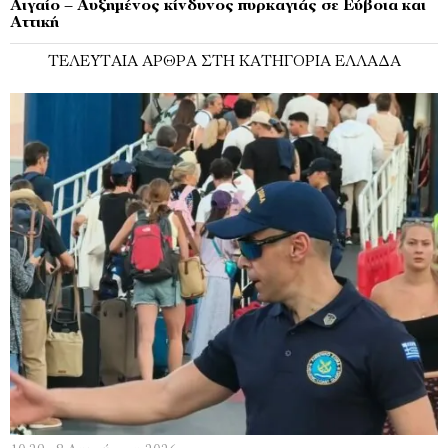
Αιγαίο – Αυξημένος κίνδυνος πυρκαγιάς σε Εύβοια και
Αττική
ΤΕΛΕΥΤΑΊΑ ΆΡΘΡΑ ΣΤΗ ΚΑΤΗΓΟΡΊΑ ΕΛΛΆΔΑ