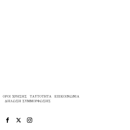
ΌΡΟΙ ΧΡΉΣΗΣ
ΤΑΥΤΌΤΗΤΑ
ΕΠΙΚΟΙΝΩΝΊΑ
ΔΉΛΩΣΗ ΣΥΜΜΌΡΦΩΣΗΣ