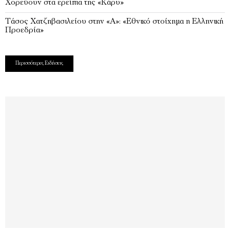
Χορεύουν στα ερείπια της «Κάρυ»
Τάσος Χατζηβασιλείου στην «Α»: «Εθνικό στοίχημα η Ελληνική
Προεδρία»
Περισσότερες Ειδήσεις