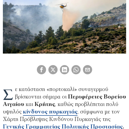
Σ
ε κατάσταση «πορτοκαλί» συναγερμού
βρίσκονται σήμερα οι
Περιφέρειες Βορείου
Αιγαίου
και
Κρήτης
, καθώς προβλέπεται πολύ
υψηλός
κίνδυνος πυρκαγιάς
, σύμφωνα με τον
Χάρτη Πρόβλεψης Κινδύνου Πυρκαγιάς της
Γενικής Γραμματείας Πολιτικής Προστασίας
.