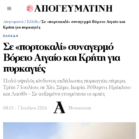
Απογευματινή
/
Ελλάδα
/
Σε «πορτοκαλί» συναγερμό Βόρειο Αιγαίο και
Κρήτη για πυρκαγιές
ΕΛΛΆΔΑ
Σε «πορτοκαλί» συναγερμό
Βόρειο Αιγαίο και Κρήτη για
πυρκαγιές
Πολύ υψηλός κίνδυνος εκδήλωσης πυρκαγιάς σήμερα,
Τρίτη 7 Ιουλίου, σε Χίο, Σάμο, Ικαρία, Ρέθυμνο, Ηράκλειο
και Λασίθι – Σε αυξημένη ετοιμότητα οι αρχές
08:31 - 7 Ιουλίου 2026
Newsroom