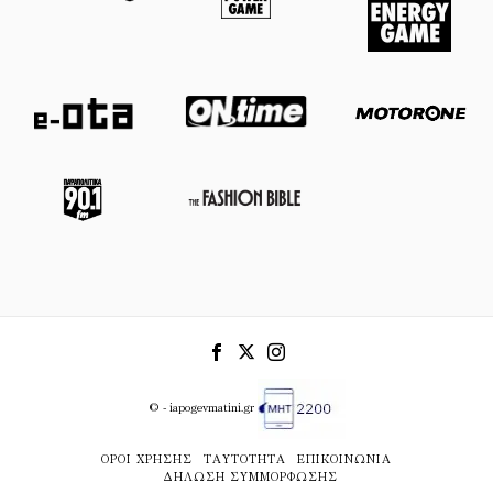
© - iapogevmatini.gr
ΌΡΟΙ ΧΡΉΣΗΣ
ΤΑΥΤΌΤΗΤΑ
ΕΠΙΚΟΙΝΩΝΊΑ
ΔΉΛΩΣΗ ΣΥΜΜΌΡΦΩΣΗΣ