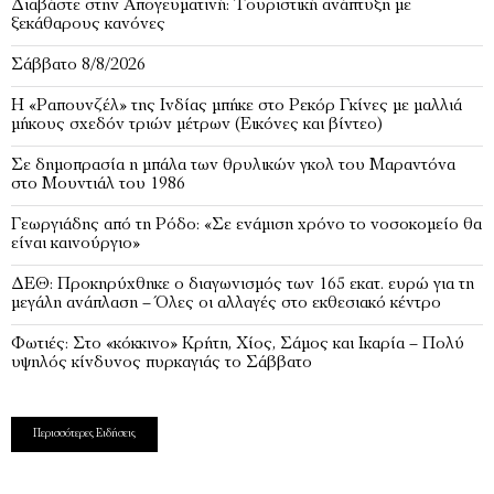
Διαβάστε στην Απογευματινή: Τουριστική ανάπτυξη με
ξεκάθαρους κανόνες
Σάββατο 8/8/2026
Η «Ραπουνζέλ» της Ινδίας μπήκε στο Ρεκόρ Γκίνες με μαλλιά
μήκους σχεδόν τριών μέτρων (Εικόνες και βίντεο)
Σε δημοπρασία η μπάλα των θρυλικών γκολ του Μαραντόνα
στο Μουντιάλ του 1986
Γεωργιάδης από τη Ρόδο: «Σε ενάμιση χρόνο το νοσοκομείο θα
είναι καινούργιο»
ΔΕΘ: Προκηρύχθηκε ο διαγωνισμός των 165 εκατ. ευρώ για τη
μεγάλη ανάπλαση – Όλες οι αλλαγές στο εκθεσιακό κέντρο
Φωτιές: Στο «κόκκινο» Κρήτη, Χίος, Σάμος και Ικαρία – Πολύ
υψηλός κίνδυνος πυρκαγιάς το Σάββατο
Περισσότερες Ειδήσεις