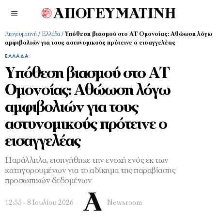
Απογευματινή
/
Ελλάδα
/
Υπόθεση βιασμού στο ΑΤ Ομονοίας: Αθώωση λόγω
αμφιβολιών για τους αστυνομικούς πρότεινε ο εισαγγελέας
ΕΛΛΆΔΑ
Υπόθεση βιασμού στο ΑΤ
Ομονοίας: Αθώωση λόγω
αμφιβολιών για τους
αστυνομικούς πρότεινε ο
εισαγγελέας
Παράλληλα, εισηγήθηκε την ενοχή ενός εκ των
κατηγορουμένων για το αδίκημα της παραβίασης
προσωπικών δεδομένων
12:55 - 8 Ιουλίου 2026
Newsroom