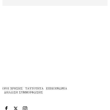
ΌΡΟΙ ΧΡΉΣΗΣ
ΤΑΥΤΌΤΗΤΑ
ΕΠΙΚΟΙΝΩΝΊΑ
ΔΉΛΩΣΗ ΣΥΜΜΌΡΦΩΣΗΣ