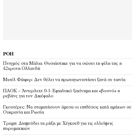
ΡΟΉ
Πνιγμός στα Μάλια: Θυσιάστηκε για να σώσει τη φίλη της η
42χρονη Ολλανδή
Μισέλ Φάιφερ: Δεν θέλει να πρωταγωνιστήσει ξανά σε ταινία
ΠΑΟΚ – Άντερλεχτ 0-1: Εφιαλτικό ξεκίνημα και «βουνό» η
ρεβάνς για τον Δικέφαλο
Γκουτέρες: Να σταματήσουν άμεσα οι επιθέσεις κατά αμάχων σε
Ουκρανία και Ρωσία
Τραμπ: Διαψεύδει τη ρήξη με Χέγκσεθ για τις ελλείψεις
πυρομαχικών